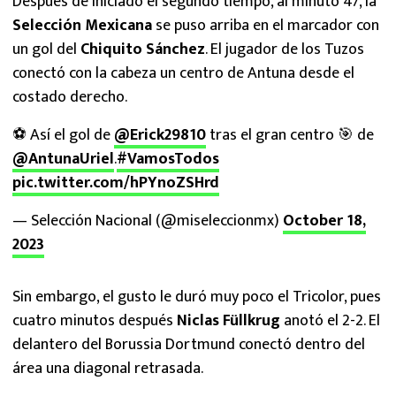
Después de iniciado el segundo tiempo, al minuto 47, la
Selección Mexicana
se puso arriba en el marcador con
un gol del
Chiquito Sánchez
. El jugador de los Tuzos
conectó con la cabeza un centro de Antuna desde el
costado derecho.
⚽️ Así el gol de
@Erick29810
tras el gran centro 🎯 de
@AntunaUriel
.
#VamosTodos
pic.twitter.com/hPYnoZSHrd
— Selección Nacional (@miseleccionmx)
October 18,
2023
Sin embargo, el gusto le duró muy poco el Tricolor, pues
cuatro minutos después
Niclas Füllkrug
anotó el 2-2. El
delantero del Borussia Dortmund conectó dentro del
área una diagonal retrasada.