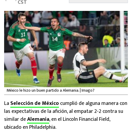
CST
MEXICANOS EN EL EXTRANJERO
FUTBOL ESTUFA
FÓRMULA 1
BOXEO
LIGA MX
NFL
México le hizo un buen partido a Alemania. | Imago7
La
Selección de México
cumplió de alguna manera con
las expectativas de la afición, al empatar 2-2 contra su
similar de
Alemania
, en el Lincoln Financial Field,
ubicado en Philadelphia.