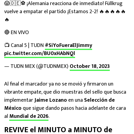
😱🇩🇪⚽️ ¡Alemania reacciona de inmediato! Füllkrug
vuelve a empatar el partido ¡Estamos 2-2! 🔥🔥🔥🔥🔥
🔥
🔴 EN VIVO
📺 Canal 5 | TUDN
#SiYoFueraElJimmy
pic.twitter.com/BU0xHAbNQl
— TUDN MEX (@TUDNMEX)
October 18, 2023
Al final el marcador ya no se movió y firmaron un
vibrante empate, que dio muestras del sello que busca
implementar
Jaime Lozano
en una
Selección de
México
que sigue dando pasos hacia adelante de cara
al
Mundial de 2026
.
REVIVE el MINUTO a MINUTO de