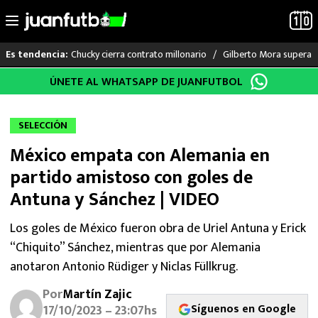
Chucky cierra contrato millonario
Gilberto Mora supera a
Es tendencia:
Saltar
ÚNETE AL WHATSAPP DE JUANFUTBOL
LO ÚLTIMO
al
contenido
LIGA MX
SELECCIÓN
México empata con Alemania en
RAYADOS
partido amistoso con goles de
PUMAS
Antuna y Sánchez | VIDEO
ATLANTE
Los goles de México fueron obra de Uriel Antuna y Erick
“Chiquito” Sánchez, mientras que por Alemania
SELECCIÓN MEXICANA
anotaron Antonio Rüdiger y Niclas Füllkrug.
Por
Martín Zajic
FUTBOL INTERNACIONAL
Síguenos en Google
17/10/2023 – 23:07hs