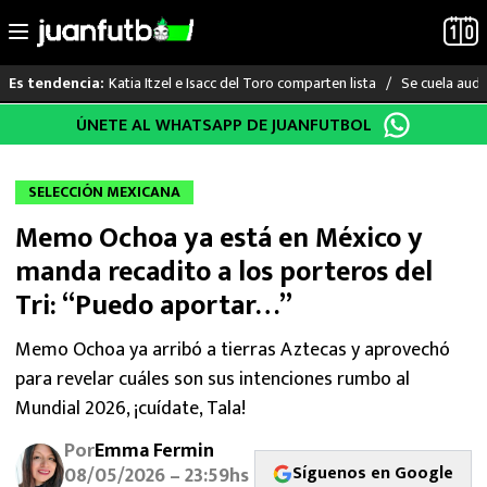
Katia Itzel e Isacc del Toro comparten lista
Se cuela audi
Es tendencia:
Saltar
ÚNETE AL WHATSAPP DE JUANFUTBOL
LO ÚLTIMO
al
contenido
LIGA MX
SELECCIÓN MEXICANA
Memo Ochoa ya está en México y
RAYADOS
manda recadito a los porteros del
PUMAS
Tri: “Puedo aportar…”
ATLANTE
Memo Ochoa ya arribó a tierras Aztecas y aprovechó
para revelar cuáles son sus intenciones rumbo al
SELECCIÓN MEXICANA
Mundial 2026, ¡cuídate, Tala!
Por
Emma Fermin
FUTBOL INTERNACIONAL
Síguenos en Google
08/05/2026 – 23:59hs