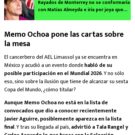
Rayados de Monterrey no se conformaría
con Matías Almeyda e iría por joya que
brilló con Chivas
Memo Ochoa pone las cartas sobre
la mesa
El cancerbero del AEL Limassol ya se encuentra en
México y acudió a un evento donde
habló de su
posible participación en el Mundial 2026
. Y no sólo
eso, sino sobre la ilusión que tiene de alcanzar su sexta
Copa del Mundo, ¿cómo titular?
Aunque Memo Ochoa no está en la lista de
convocados que dio a conocer recientemente
Javier Aguirre, posiblemente aparezca en la lista
final
. Y tras su llegada al país,
advirtió a Tala Rangel y