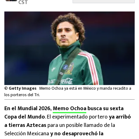
CST
MEXICANOS EN EL EXTRANJERO
FUTBOL ESTUFA
FÓRMULA 1
BOXEO
LIGA MX
NFL
©
Getty Images
Memo Ochoa ya está en México y manda recadito a
los porteros del Tri.
En el Mundial 2026,
Memo Ochoa
busca su sexta
Copa del Mundo
. El experimentado portero
ya arribó
a tierras Aztecas
para un posible llamado de la
Selección Mexicana
y no desaprovechó la