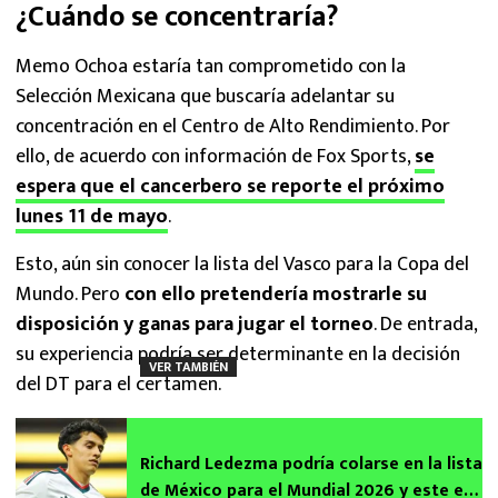
¿Cuándo se concentraría?
Memo Ochoa estaría tan comprometido con la
Selección Mexicana que buscaría adelantar su
concentración en el Centro de Alto Rendimiento. Por
ello, de acuerdo con información de Fox Sports,
se
espera que el cancerbero se reporte el próximo
lunes 11 de mayo
.
Esto, aún sin conocer la lista del Vasco para la Copa del
Mundo. Pero
con ello pretendería mostrarle su
disposición y ganas para jugar el torneo
. De entrada,
su experiencia podría ser determinante en la decisión
VER TAMBIÉN
del DT para el certamen.
Richard Ledezma podría colarse en la lista
de México para el Mundial 2026 y este es