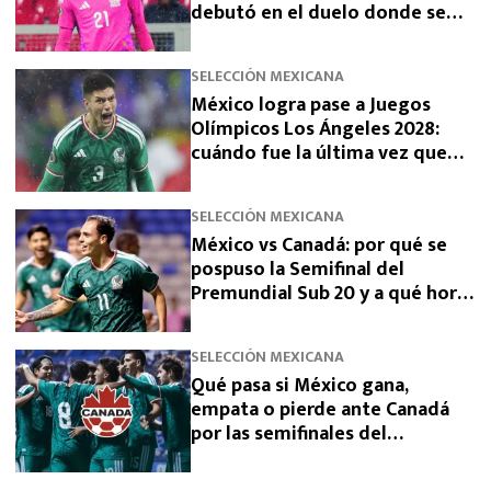
debutó en el duelo donde se
logró el boleto olímpico
SELECCIÓN MEXICANA
México logra pase a Juegos
Olímpicos Los Ángeles 2028:
cuándo fue la última vez que
había clasificado
SELECCIÓN MEXICANA
México vs Canadá: por qué se
pospuso la Semifinal del
Premundial Sub 20 y a qué hora
se jugará
SELECCIÓN MEXICANA
Qué pasa si México gana,
empata o pierde ante Canadá
por las semifinales del
Premundial Sub-20