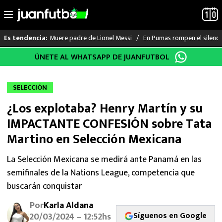
Muere padre de Lionel Messi
En Pumas rompen el silenci
Es tendencia:
Saltar
ÚNETE AL WHATSAPP DE JUANFUTBOL
LO ÚLTIMO
al
contenido
LIGA MX
SELECCIÓN
¿Los explotaba? Henry Martín y su
RAYADOS
IMPACTANTE CONFESIÓN sobre Tata
PUMAS
Martino en Selección Mexicana
ATLANTE
La Selección Mexicana se medirá ante Panamá en las
semifinales de la Nations League, competencia que
SELECCIÓN MEXICANA
buscarán conquistar
Por
Karla Aldana
FUTBOL INTERNACIONAL
Síguenos en Google
20/03/2024 – 12:52hs