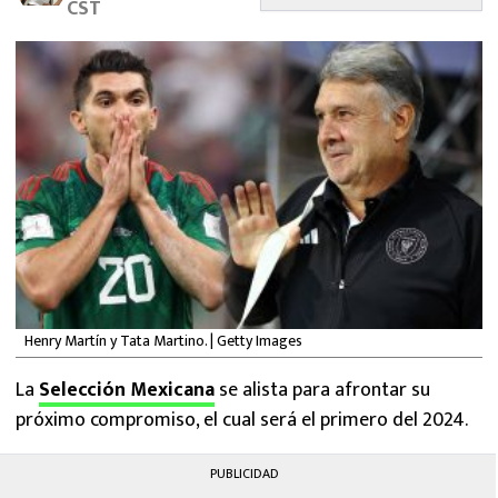
CST
MEXICANOS EN EL EXTRANJERO
FUTBOL ESTUFA
FÓRMULA 1
BOXEO
LIGA MX
NFL
Henry Martín y Tata Martino. | Getty Images
La
Selección Mexicana
se alista para afrontar su
próximo compromiso, el cual será el primero del 2024.
PUBLICIDAD