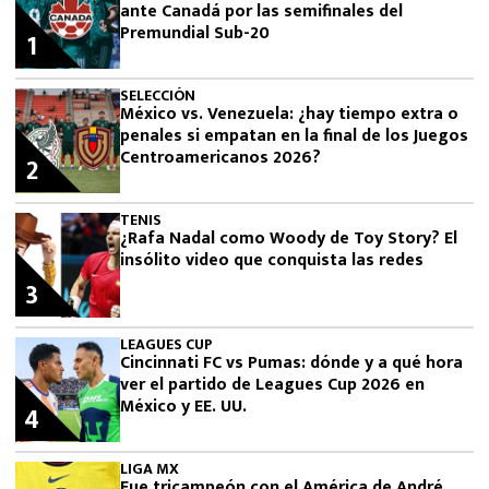
ante Canadá por las semifinales del
Premundial Sub-20
1
SELECCIÓN
México vs. Venezuela: ¿hay tiempo extra o
penales si empatan en la final de los Juegos
Centroamericanos 2026?
2
TENIS
¿Rafa Nadal como Woody de Toy Story? El
insólito video que conquista las redes
3
LEAGUES CUP
Cincinnati FC vs Pumas: dónde y a qué hora
ver el partido de Leagues Cup 2026 en
México y EE. UU.
4
LIGA MX
Fue tricampeón con el América de André