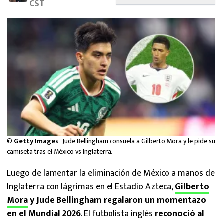
CST
MEXICANOS EN EL EXTRANJERO
FUTBOL ESTUFA
FÓRMULA 1
BOXEO
LIGA MX
NFL
©
Getty Images
Jude Bellingham consuela a Gilberto Mora y le pide su
camiseta tras el México vs Inglaterra.
Luego de lamentar la eliminación de México a manos de
Inglaterra con lágrimas en el Estadio Azteca,
Gilberto
Mora
y Jude Bellingham regalaron un momentazo
en el Mundial 2026
. El futbolista inglés
reconoció al