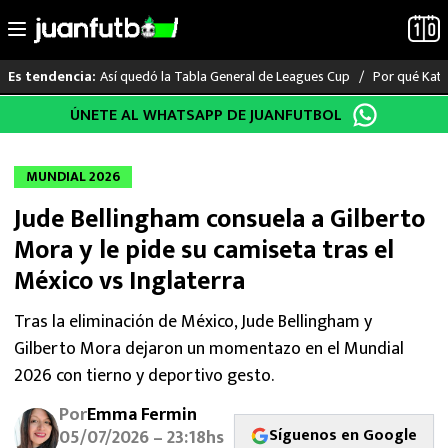
Así quedó la Tabla General de Leagues Cup
Por qué Katia
Es tendencia:
Saltar
ÚNETE AL WHATSAPP DE JUANFUTBOL
LO ÚLTIMO
al
contenido
LIGA MX
MUNDIAL 2026
Jude Bellingham consuela a Gilberto
RAYADOS
Mora y le pide su camiseta tras el
PUMAS
México vs Inglaterra
ATLANTE
Tras la eliminación de México, Jude Bellingham y
Gilberto Mora dejaron un momentazo en el Mundial
SELECCIÓN MEXICANA
2026 con tierno y deportivo gesto.
Por
Emma Fermin
FUTBOL INTERNACIONAL
Síguenos en Google
05/07/2026 – 23:18hs