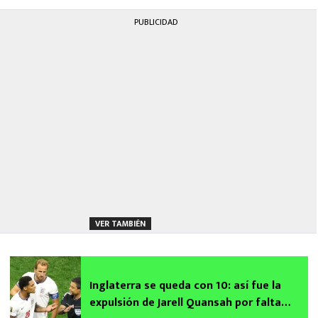
PUBLICIDAD
VER TAMBIÉN
Inglaterra se queda con 10: así fue la
expulsión de Jarell Quansah por falta