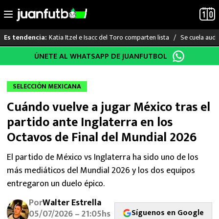
Katia Itzel e Isacc del Toro comparten lista
Se cuela audi
Es tendencia:
Saltar
ÚNETE AL WHATSAPP DE JUANFUTBOL
LO ÚLTIMO
al
contenido
LIGA MX
SELECCIÓN MEXICANA
Cuándo vuelve a jugar México tras el
RAYADOS
partido ante Inglaterra en los
PUMAS
Octavos de Final del Mundial 2026
ATLANTE
El partido de México vs Inglaterra ha sido uno de los
más mediáticos del Mundial 2026 y los dos equipos
SELECCIÓN MEXICANA
entregaron un duelo épico.
Por
Walter Estrella
FUTBOL INTERNACIONAL
Síguenos en Google
05/07/2026 – 21:05hs