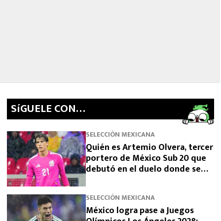
SíGUELE CON…
SELECCIÓN MEXICANA
Quién es Artemio Olvera, tercer
portero de México Sub 20 que
debutó en el duelo donde se
logró el boleto olímpico
SELECCIÓN MEXICANA
México logra pase a Juegos