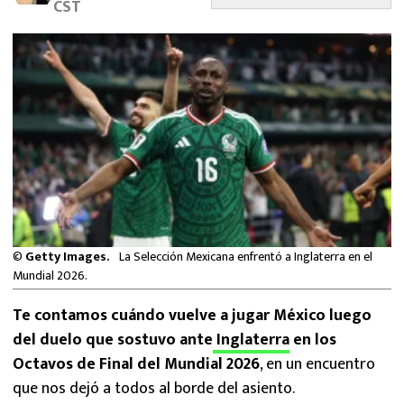
CST
MEXICANOS EN EL EXTRANJERO
FUTBOL ESTUFA
FÓRMULA 1
BOXEO
LIGA MX
NFL
©
Getty Images.
La Selección Mexicana enfrentó a Inglaterra en el
Mundial 2026.
Te contamos cuándo vuelve a jugar México luego
del duelo que sostuvo ante
Inglaterra
en los
Octavos de Final del Mundial 2026
, en un encuentro
que nos dejó a todos al borde del asiento.