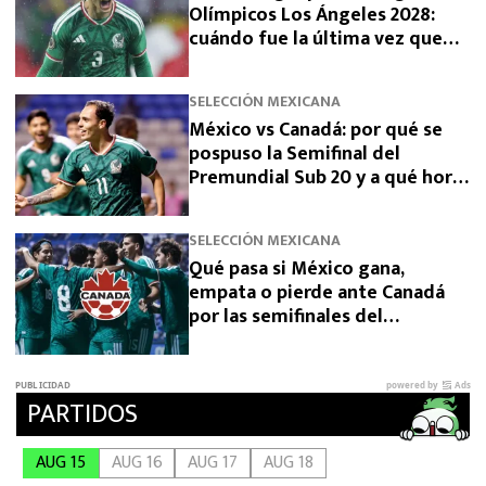
Olímpicos Los Ángeles 2028:
cuándo fue la última vez que
había clasificado
SELECCIÓN MEXICANA
México vs Canadá: por qué se
pospuso la Semifinal del
Premundial Sub 20 y a qué hora
se jugará
SELECCIÓN MEXICANA
Qué pasa si México gana,
empata o pierde ante Canadá
por las semifinales del
Premundial Sub-20