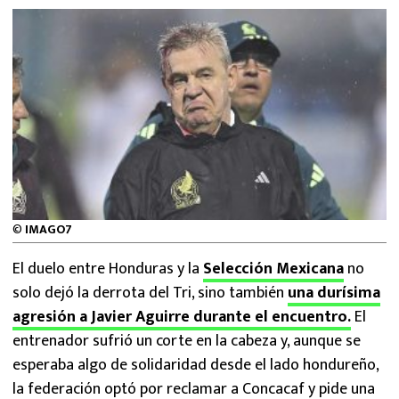
MEXICANOS EN EL EXTRANJERO
FUTBOL ESTUFA
FÓRMULA 1
BOXEO
LIGA MX
©
IMAGO7
NFL
El duelo entre Honduras y la
Selección Mexicana
no
solo dejó la derrota del Tri, sino también
una durísima
agresión a Javier Aguirre durante el encuentro.
El
entrenador sufrió un corte en la cabeza y, aunque se
esperaba algo de solidaridad desde el lado hondureño,
la federación optó por reclamar a Concacaf y pide una