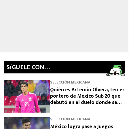
SíGUELE CON…
SELECCIÓN MEXICANA
Quién es Artemio Olvera, tercer
portero de México Sub 20 que
debutó en el duelo donde se
logró el boleto olímpico
SELECCIÓN MEXICANA
México logra pase a Juegos