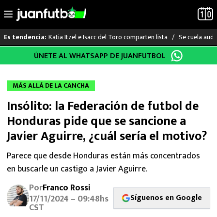
Katia Itzel e Isacc del Toro comparten lista
Se cuela audi
Es tendencia:
Saltar
ÚNETE AL WHATSAPP DE JUANFUTBOL
LO ÚLTIMO
al
contenido
LIGA MX
MÁS ALLÁ DE LA CANCHA
Insólito: la Federación de futbol de
RAYADOS
Honduras pide que se sancione a
PUMAS
Javier Aguirre, ¿cuál sería el motivo?
ATLANTE
Parece que desde Honduras están más concentrados
en buscarle un castigo a Javier Aguirre.
SELECCIÓN MEXICANA
Por
Franco Rossi
Síguenos en Google
17/11/2024 – 09:48hs
FUTBOL INTERNACIONAL
CST