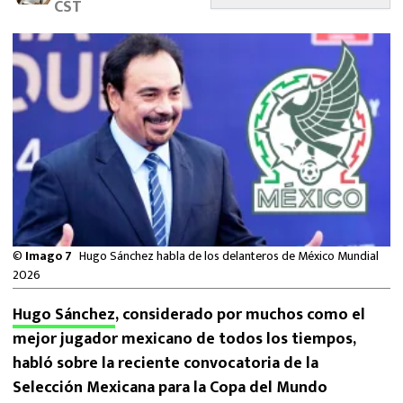
CST
MEXICANOS EN EL EXTRANJERO
FUTBOL ESTUFA
FÓRMULA 1
BOXEO
LIGA MX
NFL
©
Imago 7
Hugo Sánchez habla de los delanteros de México Mundial
2026
Hugo Sánchez
, considerado por muchos como el
mejor jugador mexicano de todos los tiempos,
habló sobre la reciente convocatoria de la
Selección Mexicana para la Copa del Mundo