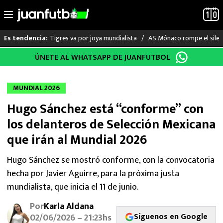
Tigres va por joya mundialista
AS Mónaco rompe el silenc
Es tendencia:
Saltar
ÚNETE AL WHATSAPP DE JUANFUTBOL
LO ÚLTIMO
al
contenido
LIGA MX
MUNDIAL 2026
Hugo Sánchez está “conforme” con
RAYADOS
los delanteros de Selección Mexicana
PUMAS
que irán al Mundial 2026
ATLANTE
Hugo Sánchez se mostró conforme, con la convocatoria
hecha por Javier Aguirre, para la próxima justa
SELECCIÓN MEXICANA
mundialista, que inicia el 11 de junio.
Por
Karla Aldana
FUTBOL INTERNACIONAL
Síguenos en Google
02/06/2026 – 21:23hs