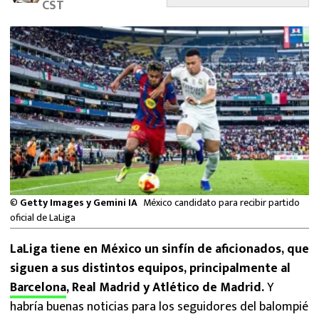
CST
MEXICANOS EN EL EXTRANJERO
FUTBOL ESTUFA
FÓRMULA 1
BOXEO
LIGA MX
NFL
©
Getty Images y Gemini IA
México candidato para recibir partido
oficial de LaLiga
LaLiga tiene en México un sinfín de aficionados, que
siguen a sus distintos equipos, principalmente al
Barcelona
, Real Madrid y Atlético de Madrid.
Y
habría buenas noticias para los seguidores del balompié