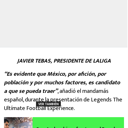
JAVIER TEBAS, PRESIDENTE DE LALIGA
“Es evidente que México, por afición, por
población y por muchos factores, es candidato
a que se pueda traer”
, añadió el mandamás
español, durante la presentación de Legends The
VER TAMBIÉN
Ultímate Football Experience.