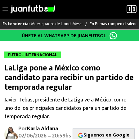
Muere padre de Lionel Messi
En Pumas rompen el silenci
Es tendencia:
Saltar
ÚNETE AL WHATSAPP DE JUANFUTBOL
LO ÚLTIMO
al
contenido
LIGA MX
FUTBOL INTERNACIONAL
LaLiga pone a México como
RAYADOS
candidato para recibir un partido de
PUMAS
temporada regular
ATLANTE
Javier Tebas, presidente de LaLiga ve a México, como
uno de los principales candidatos para un partido de
SELECCIÓN MEXICANA
temporada regular.
Por
Karla Aldana
FUTBOL INTERNACIONAL
Síguenos en Google
02/06/2026 – 20:59hs