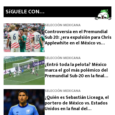
SíGUELE CON…
SELECCIÓN MEXICANA
Controversia en el Premundial
Sub 20: ¿era expulsión para Chris
Applewhite en el México vs
Estados Unidos?
SELECCIÓN MEXICANA
¿Entró toda la pelota? México
marca el gol más polémico del
Premundial Sub-20 en la final
ante Estados Unidos
SELECCIÓN MEXICANA
¿Quién es Sebastián Liceaga, el
portero de México vs. Estados
Unidos en la final del
Premundial Sub-20? Edad, club y