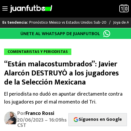
Pronóstico México vs Estados Unidos Sub-20
Joya de Am
Es tendencia:
Saltar
ÚNETE AL WHATSAPP DE JUANFUTBOL
LO ÚLTIMO
al
contenido
LIGA MX
COMENTARISTAS Y PERIODISTAS
“Están malacostumbrados”: Javier
RAYADOS
Alarcón DESTRUYÓ a los jugadores
PUMAS
de la Selección Mexicana
ATLANTE
El periodista no dudó en apuntar directamente contra
los jugadores por el mal momento del Tri.
SELECCIÓN MEXICANA
Por
Franco Rossi
Síguenos en Google
20/06/2023 – 16:09hs
FUTBOL INTERNACIONAL
CST