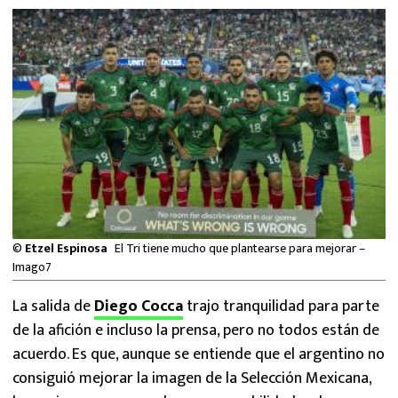
MEXICANOS EN EL EXTRANJERO
FUTBOL ESTUFA
FÓRMULA 1
BOXEO
LIGA MX
NFL
©
Etzel Espinosa
El Tri tiene mucho que plantearse para mejorar –
Imago7
La salida de
Diego Cocca
trajo tranquilidad para parte
de la afición e incluso la prensa, pero no todos están de
acuerdo. Es que, aunque se entiende que el argentino no
consiguió mejorar la imagen de la Selección Mexicana,