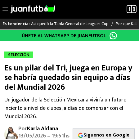
Así quedó la Tabla General de Leagues Cup
Por qué Katia
Es tendencia:
Saltar
ÚNETE AL WHATSAPP DE JUANFUTBOL
LO ÚLTIMO
al
contenido
LIGA MX
SELECCIÓN
Es un pilar del Tri, juega en Europa y
RAYADOS
se habría quedado sin equipo a días
PUMAS
del Mundial 2026
ATLANTE
Un jugador de la Selección Mexicana viviría un futuro
incierto a nivel de clubes, a días de comenzar con el
SELECCIÓN MEXICANA
Mundial 2026.
Por
Karla Aldana
FUTBOL INTERNACIONAL
Síguenos en Google
13/05/2026 – 19:51hs