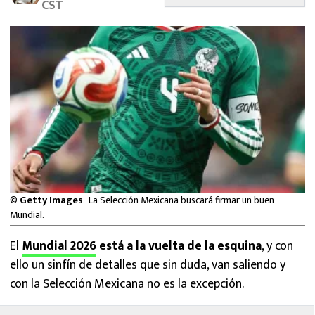
CST
MEXICANOS EN EL EXTRANJERO
FUTBOL ESTUFA
FÓRMULA 1
BOXEO
LIGA MX
NFL
©
Getty Images
La Selección Mexicana buscará firmar un buen
Mundial.
El
Mundial 2026
está a la vuelta de la esquina
, y con
ello un sinfín de detalles que sin duda, van saliendo y
con la Selección Mexicana no es la excepción.