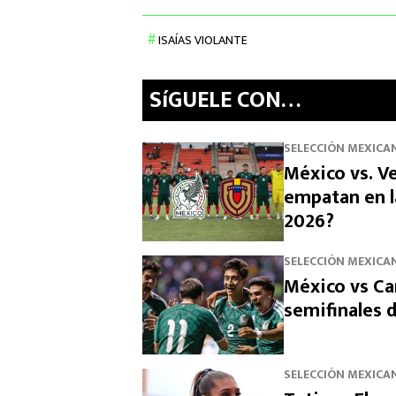
ISAÍAS VIOLANTE
SíGUELE CON…
SELECCIÓN MEXICA
México vs. V
empatan en l
2026?
SELECCIÓN MEXICA
México vs Ca
semifinales 
SELECCIÓN MEXICA