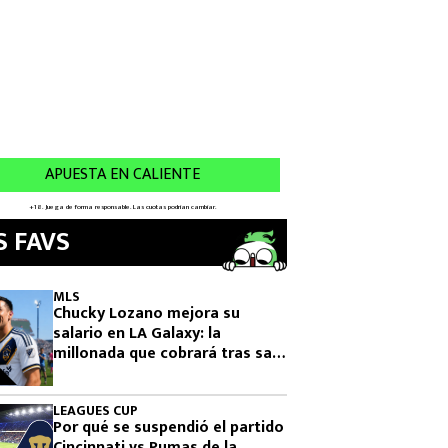
S FAVS
MLS
Chucky Lozano mejora su
salario en LA Galaxy: la
millonada que cobrará tras salir
de San Diego
LEAGUES CUP
Por qué se suspendió el partido
Cincinnati vs Pumas de la