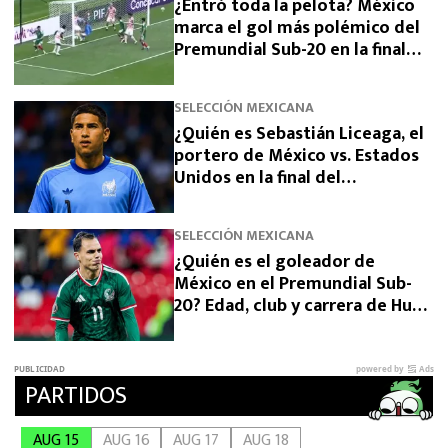
¿Entró toda la pelota? México
marca el gol más polémico del
Premundial Sub-20 en la final
ante Estados Unidos
SELECCIÓN MEXICANA
¿Quién es Sebastián Liceaga, el
portero de México vs. Estados
Unidos en la final del
Premundial Sub-20? Edad, club y
carrera
SELECCIÓN MEXICANA
¿Quién es el goleador de
México en el Premundial Sub-
20? Edad, club y carrera de Hugo
Camberos