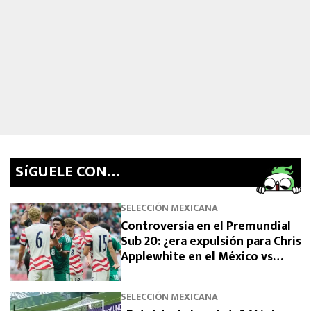
SíGUELE CON…
SELECCIÓN MEXICANA
Controversia en el Premundial
Sub 20: ¿era expulsión para Chris
Applewhite en el México vs
Estados Unidos?
SELECCIÓN MEXICANA