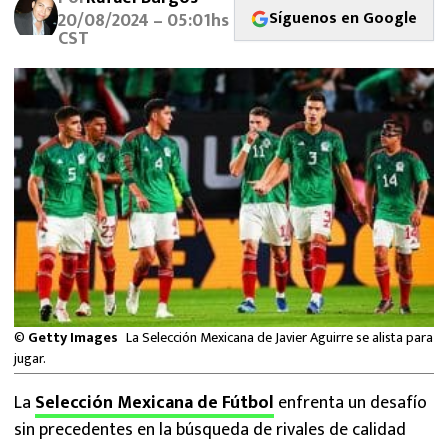
MEXICANOS EN EL EXTRANJERO
Síguenos en Google
20/08/2024 – 05:01hs
CST
FUTBOL ESTUFA
FÓRMULA 1
BOXEO
LIGA MX
NFL
©
Getty Images
La Selección Mexicana de Javier Aguirre se alista para
jugar.
La
Selección Mexicana de Fútbol
enfrenta un desafío
sin precedentes en la búsqueda de rivales de calidad