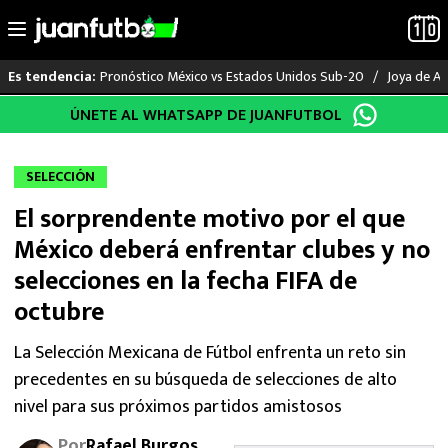
Pronóstico México vs Estados Unidos Sub-20
Joya de Am
Es tendencia:
Saltar
ÚNETE AL WHATSAPP DE JUANFUTBOL
LO ÚLTIMO
al
contenido
LIGA MX
SELECCIÓN
El sorprendente motivo por el que
RAYADOS
México deberá enfrentar clubes y no
PUMAS
selecciones en la fecha FIFA de
octubre
ATLANTE
La Selección Mexicana de Fútbol enfrenta un reto sin
SELECCIÓN MEXICANA
precedentes en su búsqueda de selecciones de alto
nivel para sus próximos partidos amistosos
FUTBOL INTERNACIONAL
Por
Rafael Burgos