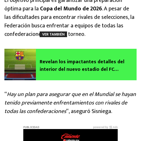
El objetivo principal es garantizar una preparación
óptima para la
Copa del Mundo de 2026
. A pesar de
las dificultades para encontrar rivales de selecciones, la
Federación busca enfrentar a equipos de todas las
confederaciones antes del torneo.
VER TAMBIÉN
Revelan los impactantes detalles del
interior del nuevo estadio del FC
Barcelona
“
Hay un plan para asegurar que en el Mundial se hayan
tenido previamente enfrentamientos con rivales de
todas las confederaciones
“, aseguró Sisniega.