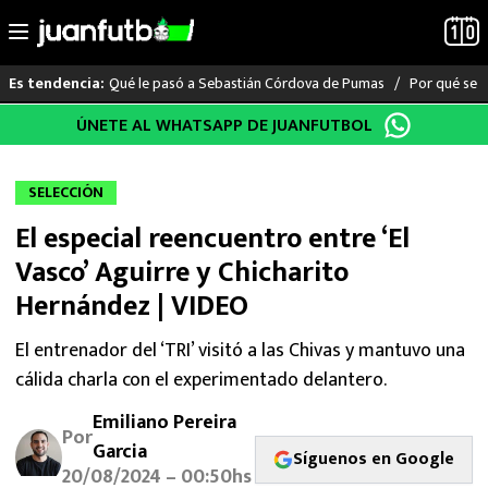
Qué le pasó a Sebastián Córdova de Pumas
Por qué se s
Es tendencia:
Saltar
ÚNETE AL WHATSAPP DE JUANFUTBOL
LO ÚLTIMO
al
contenido
LIGA MX
SELECCIÓN
El especial reencuentro entre ‘El
RAYADOS
Vasco’ Aguirre y Chicharito
PUMAS
Hernández | VIDEO
ATLANTE
El entrenador del ‘TRI’ visitó a las Chivas y mantuvo una
cálida charla con el experimentado delantero.
SELECCIÓN MEXICANA
Emiliano Pereira
Por
Garcia
FUTBOL INTERNACIONAL
Síguenos en Google
20/08/2024 – 00:50hs