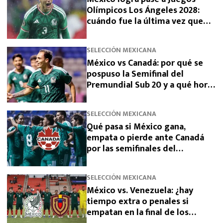
Olímpicos Los Ángeles 2028:
cuándo fue la última vez que
había clasificado
SELECCIÓN MEXICANA
México vs Canadá: por qué se
pospuso la Semifinal del
Premundial Sub 20 y a qué hora
se jugará
SELECCIÓN MEXICANA
Qué pasa si México gana,
empata o pierde ante Canadá
por las semifinales del
Premundial Sub-20
SELECCIÓN MEXICANA
México vs. Venezuela: ¿hay
tiempo extra o penales si
empatan en la final de los