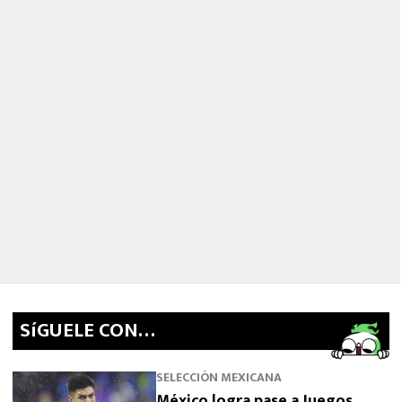
SíGUELE CON…
SELECCIÓN MEXICANA
México logra pase a Juegos