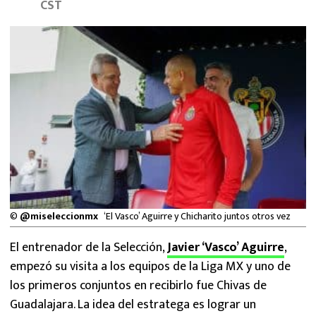
CST
MEXICANOS EN EL EXTRANJERO
FUTBOL ESTUFA
FÓRMULA 1
BOXEO
LIGA MX
NFL
©
@miseleccionmx
‘El Vasco’ Aguirre y Chicharito juntos otros vez
El entrenador de la Selección,
Javier ‘Vasco’ Aguirre
,
empezó su visita a los equipos de la Liga MX y uno de
los primeros conjuntos en recibirlo fue Chivas de
Guadalajara. La idea del estratega es lograr un