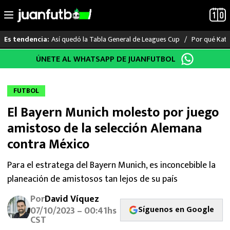
Así quedó la Tabla General de Leagues Cup
Por qué Katia
Es tendencia:
Saltar
ÚNETE AL WHATSAPP DE JUANFUTBOL
LO ÚLTIMO
al
contenido
LIGA MX
FUTBOL
El Bayern Munich molesto por juego
RAYADOS
amistoso de la selección Alemana
PUMAS
contra México
ATLANTE
Para el estratega del Bayern Munich, es inconcebible la
planeación de amistosos tan lejos de su país
SELECCIÓN MEXICANA
Por
David Víquez
Síguenos en Google
07/10/2023 – 00:41hs
FUTBOL INTERNACIONAL
CST