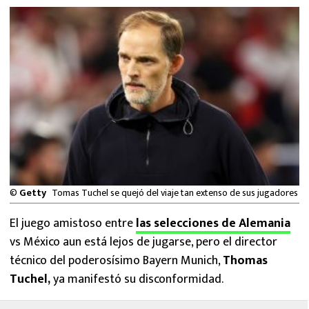
MEXICANOS EN EL EXTRANJERO
FUTBOL ESTUFA
FÓRMULA 1
BOXEO
LIGA MX
NFL
©
Getty
Tomas Tuchel se quejó del viaje tan extenso de sus jugadores
El juego amistoso entre
las selecciones de Alemania
vs México aun está lejos de jugarse, pero el director
técnico del poderosísimo Bayern Munich,
Thomas
Tuchel,
ya manifestó su disconformidad.