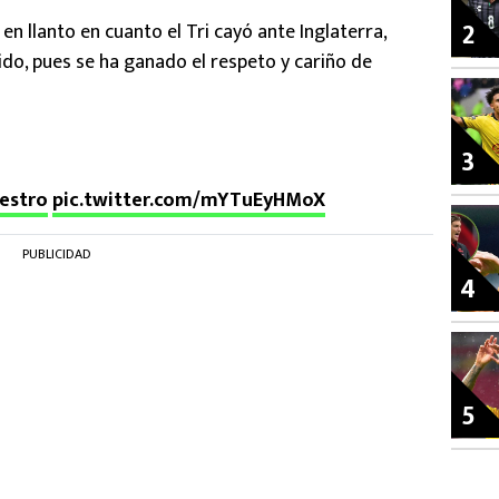
2
en llanto en cuanto el Tri cayó ante Inglaterra,
o, pues se ha ganado el respeto y cariño de
3
estro
pic.twitter.com/mYTuEyHMoX
PUBLICIDAD
4
5