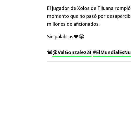
El jugador de Xolos de Tijuana rompió 
momento que no pasó por desapercibid
millones de aficionados.
Sin palabras💔😭
📽️
@ValGonzalez23
#ElMundialEsNu