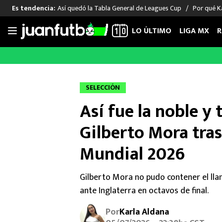
Así quedó la Tabla General de Leagues Cup
Por qué Ka
Es tendencia:
LO ÚLTIMO
LIGA MX
R
Saltar
al
LIGA MX
FUT INTERNACIONAL
MEXICAN
contenido
Las Noticias
Las Noticias
Las Noti
SELECCIÓN
Club América
Selección Mexicana
Raúl Jim
Así fue la noble y 
Cruz Azul
Champions League
Memo O
Pumas
Europa League
Chino H
Gilberto Mora tras
Rayados
Real Madrid
Edson Ál
Mundial 2026
Chivas de Guadalajara
Barcelona
Santiag
Atlante
Rodrigo
Gilberto Mora no pudo contener el llan
Liga MX Femenil
ante Inglaterra en octavos de final.
Por
Karla Aldana