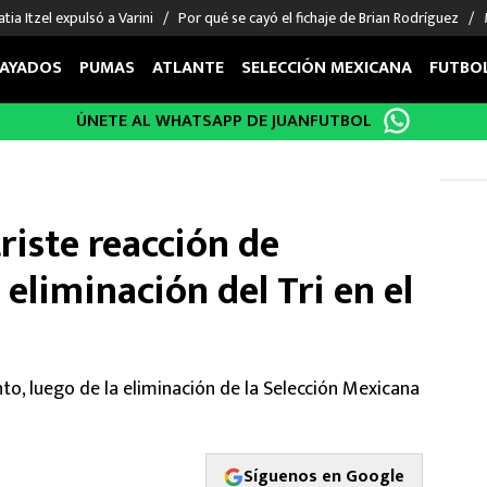
tia Itzel expulsó a Varini
Por qué se cayó el fichaje de Brian Rodríguez
AYADOS
PUMAS
ATLANTE
SELECCIÓN MEXICANA
FUTBO
ÚNETE AL WHATSAPP DE JUANFUTBOL
OS EN EL EXTRANJERO
FIGURAS
DEPORTES
cias
Keylor Navas
MMA UFC
énez
Chicharito Hernández
Fórmula 1
triste reacción de
choa
Sergio Ramos
Boxeo
uerta
Giorgos Giakoumakis
Béisbol
 eliminación del Tri en el
varez
André Jardine
NFL
o Giménez
NBA
 Huescas
Más deportes
to, luego de la eliminación de la Selección Mexicana
Síguenos en Google