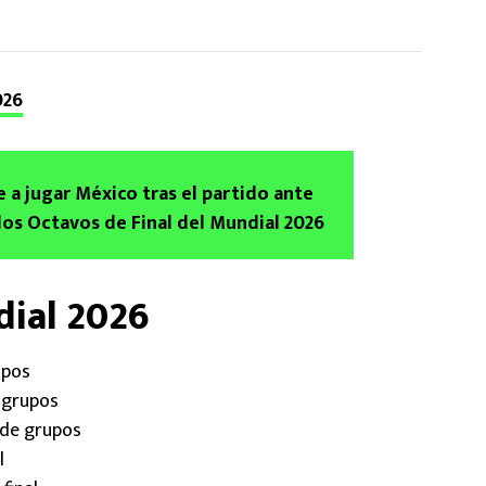
026
 a jugar México tras el partido ante
 los Octavos de Final del Mundial 2026
dial 2026
upos
e grupos
 de grupos
l