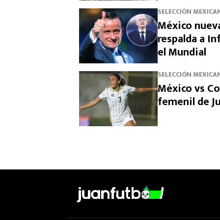
SELECCIÓN MEXICA
México nueva
respalda a In
el Mundial
SELECCIÓN MEXICA
México vs Col
femenil de 