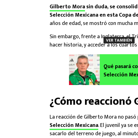
Gilberto Mora
sin duda, se consolid
Selección Mexicana en esta Copa d
años de edad, se mostró con mucha m
Sin embargo, frente a Inglaterra, el T
VER TAMBIÉN
hacer historia, y acceder a los cuartos 
Qué pasará co
Selección Mex
¿Cómo reaccionó 
La reacción de Gilberto Mora no pasó p
Selección Mexicana
. El juvenil ya se
sacarlo del terreno de juego, al minut