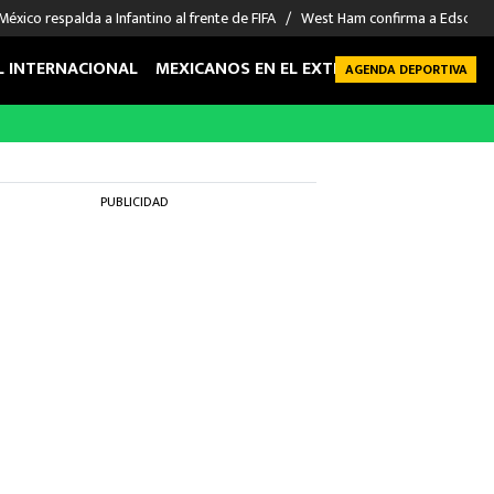
México respalda a Infantino al frente de FIFA
West Ham confirma a Edson Á
L INTERNACIONAL
MEXICANOS EN EL EXTRANJERO
FUTBOL 
AGENDA DEPORTIVA
PUBLICIDAD