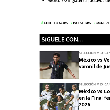
México 3-2 Inglaterra | octavos de 
GILBERTO MORA
INGLATERRA
MUNDIAL
SíGUELE CON…
SELECCIÓN MEXICA
México vs Ven
varonil de J
SELECCIÓN MEXICA
México vs Co
en la Final 
2026