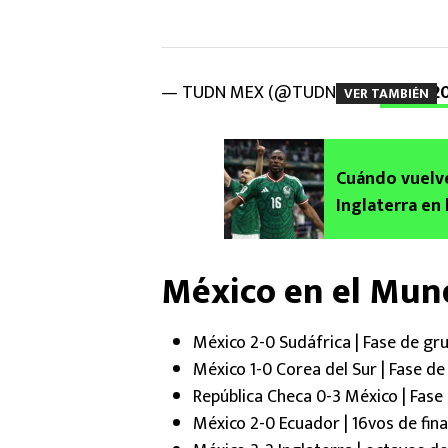
— TUDN MEX (@TUDNMEX)
July 6, 2
VER TAMBIÉN
Cuándo vuelve
Inglaterra en
México en el Mun
México 2-0 Sudáfrica | Fase de gr
México 1-0 Corea del Sur | Fase d
República Checa 0-3 México | Fase
México 2-0 Ecuador | 16vos de fina