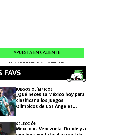
S FAVS
JUEGOS OLÍMPICOS
¿Qué necesita México hoy para
clasificar a los Juegos
Olímpicos de Los Ángeles
2028?
SELECCIÓN
México vs Venezuela: Dónde y a
qué hora ver la final varonil de