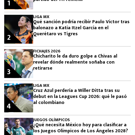
1
LIGA MX
Qué sanción podría recibir Paulo Víctor tras
balonazo a Katia Itzel García en el
Querétaro vs Tigres
2
FICHAJES 2026
Chicharito le da duro golpe a Chivas al
revelar dónde realmente soñaba con
retirarse
3
LIGA MX
Cruz Azul perdería a Willer Ditta tras su
debut en la Leagues Cup 2026: qué le pasó
al colombiano
4
JUEGOS OLÍMPICOS
¿Qué necesita México hoy para clasificar a
los Juegos Olímpicos de Los Ángeles 2028?