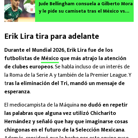
Jude Bellingham consuela a Gilberto Mora
y le pide su camiseta tras el México vs
Inglaterra
Erik Lira tira para adelante
Durante el Mundial 2026, Erik Lira fue de los
futbolistas de
México
que más atrajo la atención
de clubes europeos
. Se habla incluso de un interés de
la Roma de la Serie A y también de la Premier League. Y
t
ras la eliminación del Tri, mandó un mensaje de
esperanza
.
El mediocampista de la Máquina
no dudó en repetir
las palabras que alguna vez utilizó Chicharito
Hernández y señaló que hay que imaginarse cosas
chingonas en el futuro de la Selección Mexicana
.