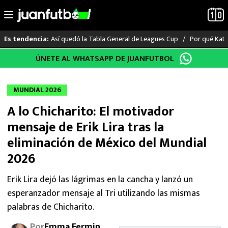
Así quedó la Tabla General de Leagues Cup
Por qué Katia
Es tendencia:
Saltar
ÚNETE AL WHATSAPP DE JUANFUTBOL
LO ÚLTIMO
al
contenido
LIGA MX
MUNDIAL 2026
A lo Chicharito: El motivador
RAYADOS
mensaje de Erik Lira tras la
PUMAS
eliminación de México del Mundial
2026
ATLANTE
Erik Lira dejó las lágrimas en la cancha y lanzó un
SELECCIÓN MEXICANA
esperanzador mensaje al Tri utilizando las mismas
palabras de Chicharito.
FUTBOL INTERNACIONAL
Por
Emma Fermin