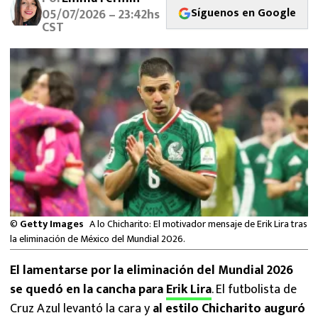
MEXICANOS EN EL EXTRANJERO
Síguenos en Google
05/07/2026 – 23:42hs
CST
FUTBOL ESTUFA
FÓRMULA 1
BOXEO
LIGA MX
NFL
©
Getty Images
A lo Chicharito: El motivador mensaje de Erik Lira tras
la eliminación de México del Mundial 2026.
El lamentarse por la eliminación del Mundial 2026
se quedó en la cancha para
Erik Lira
. El futbolista de
Cruz Azul levantó la cara y
al estilo Chicharito auguró