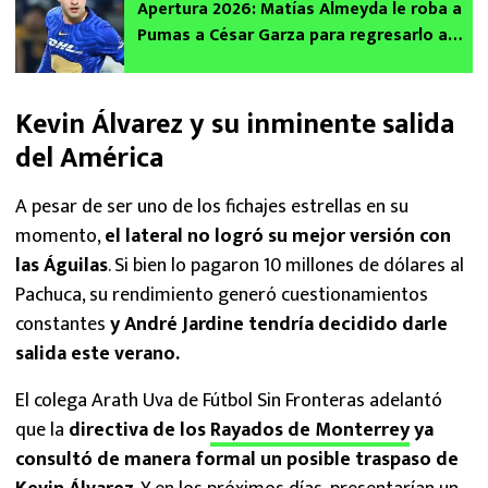
Apertura 2026: Matías Almeyda le roba a
Pumas a César Garza para regresarlo a
Rayados de Monterrey
Kevin Álvarez y su inminente salida
del América
A pesar de ser uno de los fichajes estrellas en su
momento,
el lateral no logró su mejor versión con
las Águilas
. Si bien lo pagaron 10 millones de dólares al
Pachuca, su rendimiento generó cuestionamientos
constantes
y André Jardine tendría decidido darle
salida este verano.
El colega Arath Uva de Fútbol Sin Fronteras adelantó
que la
directiva de los
Rayados de Monterrey
ya
consultó de manera formal un posible traspaso de