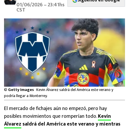
Síguenos en Google
MEXICANOS EN EL EXTRANJERO
01/06/2026 – 23:41hs
CST
FUTBOL ESTUFA
FÓRMULA 1
BOXEO
LIGA MX
NFL
©
Getty Images
Kevin Álvarez saldrá del América este verano y
podría llegar a Monterrey.
El mercado de fichajes aún no empezó, pero hay
posibles movimientos que romperían todo.
Kevin
Álvarez
saldrá del América este verano y mientras