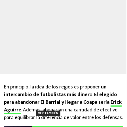
En principio, la idea de los regios es proponer
un
intercambio de futbolistas más diner
o.
El elegido
para abandonar El Barrial y llegar a Coapa sería
Erick
Aguirre
. Además, abonarían una cantidad de efectivo
VER TAMBIÉN
para equilibrar la diferencia de valor entre los defensas.