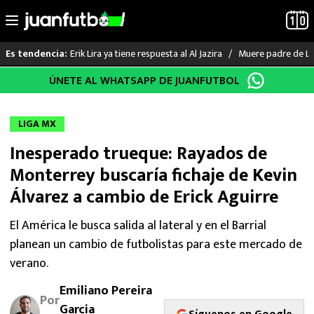
Erik Lira ya tiene respuesta al Al Jazira
Muere padre de Li
Es tendencia:
Saltar
ÚNETE AL WHATSAPP DE JUANFUTBOL
LO ÚLTIMO
al
contenido
LIGA MX
LIGA MX
Inesperado trueque: Rayados de
RAYADOS
Monterrey buscaría fichaje de Kevin
PUMAS
Álvarez a cambio de Erick Aguirre
ATLANTE
El América le busca salida al lateral y en el Barrial
planean un cambio de futbolistas para este mercado de
SELECCIÓN MEXICANA
verano.
Emiliano Pereira
FUTBOL INTERNACIONAL
Por
Garcia