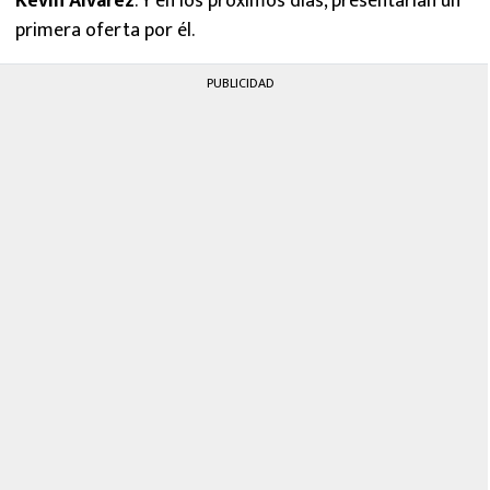
Kevin Álvarez
. Y en los próximos días, presentarían un
primera oferta por él.
PUBLICIDAD