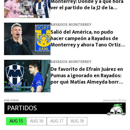
Monterrey: Dónde y a qué hora
ver el partido de la J2 de la
Leagues Cup
RAYADOS MONTERREY
Salió del América, no pudo
hacer campeón a Rayados de
Monterrey y ahora Tano Ortiz
busca suplir a Guido Pizarro en
Tigres
RAYADOS MONTERREY
De favorito de Efraín Juárez en
Pumas a ignorado en Rayados:
por qué Matías Almeyda borró a
César Garza