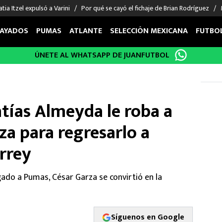
tia Itzel expulsó a Varini
Por qué se cayó el fichaje de Brian Rodríguez
AYADOS
PUMAS
ATLANTE
SELECCIÓN MEXICANA
FUTBO
ÚNETE AL WHATSAPP DE JUANFUTBOL
OS EN EL EXTRANJERO
FIGURAS
DEPORTES
cias
Keylor Navas
MMA UFC
énez
Chicharito Hernández
Fórmula 1
tías Almeyda le roba a
choa
Sergio Ramos
Boxeo
uerta
Giorgos Giakoumakis
Béisbol
a para regresarlo a
varez
André Jardine
NFL
rrey
o Giménez
NBA
 Huescas
Más deportes
ado a Pumas, César Garza se convirtió en la
Síguenos en Google