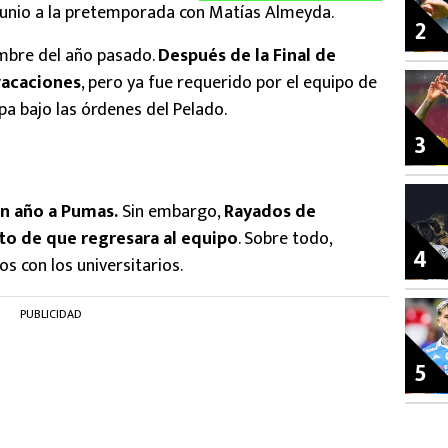
e junio a la pretemporada con Matías Almeyda.
2
embre del año pasado.
Después de la Final de
vacaciones
, pero ya fue requerido por el equipo de
pa bajo las órdenes del Pelado.
3
un año a Pumas.
Sin embargo,
Rayados de
o de que regresara al equipo
. Sobre todo,
4
s con los universitarios.
PUBLICIDAD
5