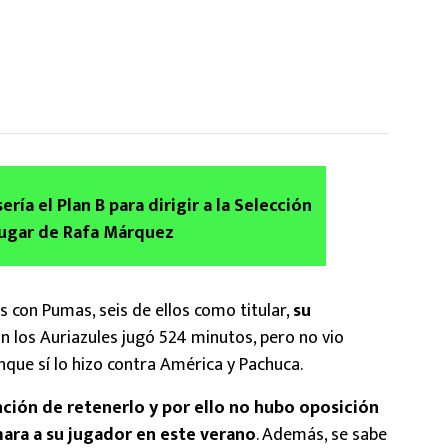
ería el Plan B para dirigir a la Selección
lugar de Rafa Márquez
 con Pumas, seis de ellos como titular,
su
on los Auriazules jugó 524 minutos, pero no vio
unque sí lo hizo contra América y Pachuca.
ión de retenerlo y por ello no hubo oposición
ara a su jugador en este verano
. Además, se sabe