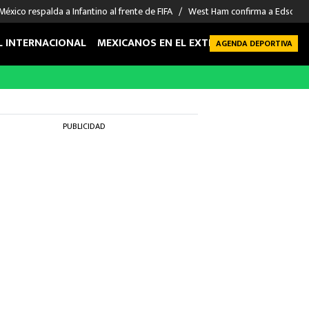
México respalda a Infantino al frente de FIFA
West Ham confirma a Edson Á
L INTERNACIONAL
MEXICANOS EN EL EXTRANJERO
FUTBOL 
AGENDA DEPORTIVA
PUBLICIDAD