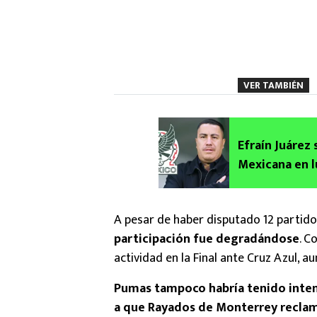
VER TAMBIÉN
Efraín Juárez s
Mexicana en 
A pesar de haber disputado 12 partidos
participación fue degradándose
. C
actividad en la Final ante Cruz Azul, a
Pumas tampoco habría tenido intenc
a que Rayados de Monterrey reclam