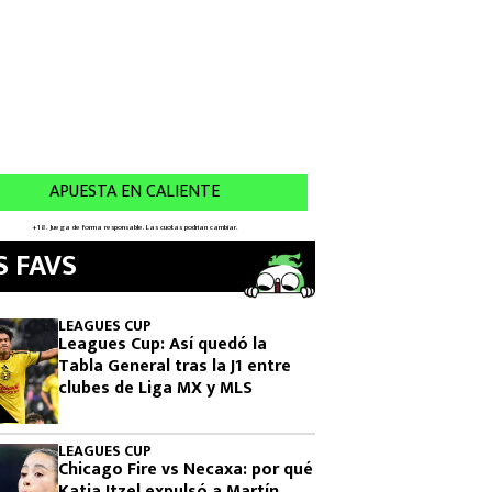
S FAVS
LEAGUES CUP
Leagues Cup: Así quedó la
Tabla General tras la J1 entre
clubes de Liga MX y MLS
LEAGUES CUP
Chicago Fire vs Necaxa: por qué
Katia Itzel expulsó a Martín