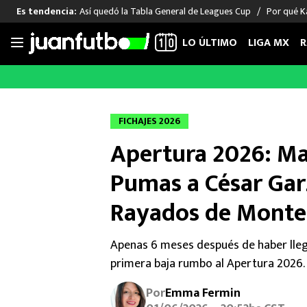
Así quedó la Tabla General de Leagues Cup
Por qué Ka
Es tendencia:
LO ÚLTIMO
LIGA MX
R
Saltar
al
LIGA MX
FUT INTERNACIONAL
MEXICAN
contenido
Las Noticias
Las Noticias
Las Noti
FICHAJES 2026
Club América
Selección Mexicana
Raúl Jim
Apertura 2026: Ma
Cruz Azul
Champions League
Memo O
Pumas
Europa League
Chino H
Pumas a César Garz
Rayados
Real Madrid
Edson Ál
Rayados de Monte
Chivas de Guadalajara
Barcelona
Santiag
Atlante
Rodrigo
Apenas 6 meses después de haber lleg
Liga MX Femenil
primera baja rumbo al Apertura 2026.
Por
Emma Fermin