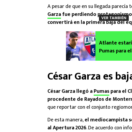
A pesar de que en su llegada parecía
Garza
fue perdiendo protagonismo c
VER TAMBIÉN
convertirá en la primera baja del e
Atlante estarí
Pumas para el
César Garza es ba
César Garza llegó a
Pumas
para el C
procedente de Rayados de Monter
que reportar con el conjunto regiomon
De esta manera,
el mediocampista s
al Apertura 2026
. De acuerdo con in