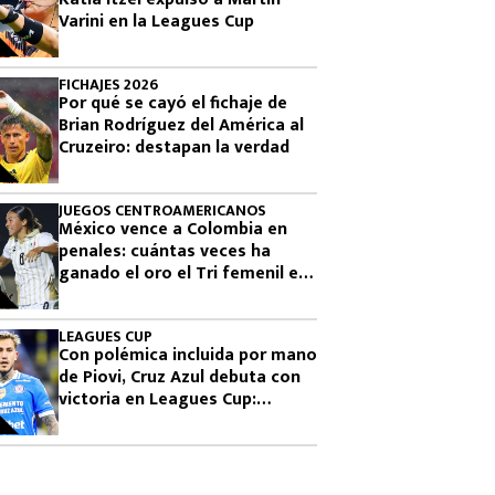
Varini en la Leagues Cup
FICHAJES 2026
Por qué se cayó el fichaje de
Brian Rodríguez del América al
Cruzeiro: destapan la verdad
JUEGOS CENTROAMERICANOS
México vence a Colombia en
penales: cuántas veces ha
ganado el oro el Tri femenil en
los Juegos Centroamericanos
LEAGUES CUP
Con polémica incluida por mano
de Piovi, Cruz Azul debuta con
victoria en Leagues Cup:
cuándo vuelve a jugar