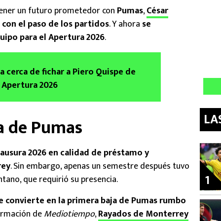
 tener un futuro prometedor con
Pumas
,
César
on el paso de los partidos
. Y ahora
se
quipo para el Apertura 2026
.
a cerca de fichar a Piero Quispe de
 Apertura 2026
LA
ja de Pumas
lausura 2026 en calidad de préstamo y
rey
. Sin embargo, apenas un semestre después tuvo
1
tano, que requirió su presencia.
e convierte en la primera baja de Pumas rumbo
formación de
Mediotiempo
,
Rayados de Monterrey