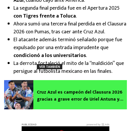
Azul
, cuando cayó ante América.
La segunda final perdida fue en el Apertura 2025
con Tigres frente a Toluca
.
Ahora sumó una tercera final perdida en el Clausura
2026 con Pumas, tras caer ante Cruz Azul.
El atacante además terminó señalado porque fue
expulsado por una entrada imprudente que
condicionó a los universitarios
.
La derrota fortaleció el mito de la “maldición” que
VER TAMBIÉN
persigue al futbolista mexicano en las finales.
Cruz Azul es campeón del Clausura 2026
gracias a grave error de Uriel Antuna y
Ángel Rico