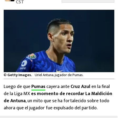
CST
MEXICANOS EN EL EXTRANJERO
FUTBOL ESTUFA
FÓRMULA 1
BOXEO
LIGA MX
NFL
©
Getty Images.
Uriel Antuna, jugador de Pumas.
Luego de que
Pumas
cayera ante
Cruz Azul
en la final
de la Liga MX
es momento de recordar La Maldición
de Antuna
, un mito que se ha fortalecido sobre todo
ahora que el jugador fue expulsado del partido.