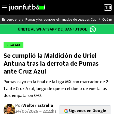
Pumas y los equipos eliminados de Leagues Cup
Qué nec
Es tendencia:
Saltar
ÚNETE AL WHATSAPP DE JUANFUTBOL
LO ÚLTIMO
al
contenido
LIGA MX
LIGA MX
Se cumplió la Maldición de Uriel
RAYADOS
Antuna tras la derrota de Pumas
PUMAS
ante Cruz Azul
ATLANTE
Pumas cayó en la final de la Liga MX con marcador de 2-
1 ante Cruz Azul, luego de que en el duelo de vuelta los
SELECCIÓN MEXICANA
dos empataron 0-0.
Por
Walter Estrella
FUTBOL INTERNACIONAL
Síguenos en Google
24/05/2026 – 22:22hs