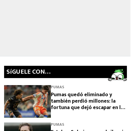
SíGUELE CON…
PUMAS
Pumas quedó eliminado y
también perdió millones: la
fortuna que dejó escapar en la
Leagues Cup 2026
PUMAS