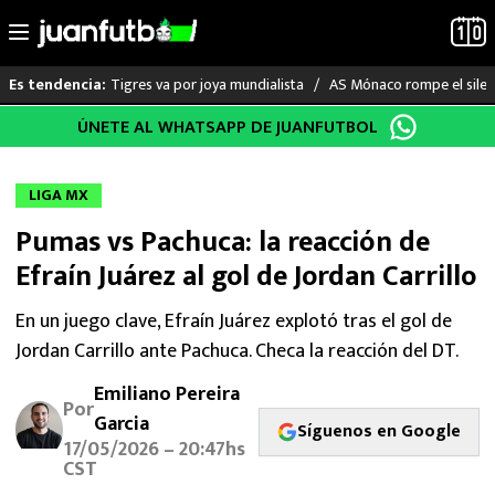
Tigres va por joya mundialista
AS Mónaco rompe el silenc
Es tendencia:
Saltar
ÚNETE AL WHATSAPP DE JUANFUTBOL
LO ÚLTIMO
al
contenido
LIGA MX
LIGA MX
Pumas vs Pachuca: la reacción de
RAYADOS
Efraín Juárez al gol de Jordan Carrillo
PUMAS
En un juego clave, Efraín Juárez explotó tras el gol de
Jordan Carrillo ante Pachuca. Checa la reacción del DT.
ATLANTE
Emiliano Pereira
SELECCIÓN MEXICANA
Por
Garcia
Síguenos en Google
17/05/2026 – 20:47hs
FUTBOL INTERNACIONAL
CST