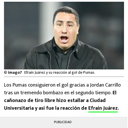
MEXICANOS EN EL EXTRANJERO
FUTBOL ESTUFA
FÓRMULA 1
BOXEO
LIGA MX
©
Imago7
Efraín Juárez y su reacción al gol de Pumas.
NFL
Los Pumas consiguieron el gol gracias a Jordan Carrillo
tras un tremendo bombazo en el segundo tiempo.
El
cañonazo de tiro libre hizo estallar a Ciudad
Universitaria y así fue la reacción de
Efraín Juárez
.
PUBLICIDAD