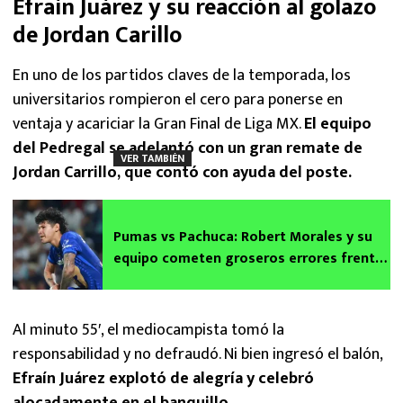
Efraín Juárez y su reacción al golazo
de Jordan Carillo
En uno de los partidos claves de la temporada, los
universitarios rompieron el cero para ponerse en
ventaja y acariciar la Gran Final de Liga MX.
El equipo
del Pedregal se adelantó con un gran remate de
VER TAMBIÉN
Jordan Carrillo, que contó con ayuda del poste.
Pumas vs Pachuca: Robert Morales y su
equipo cometen groseros errores frente
a la portería de los Tuzos
Al minuto 55′, el mediocampista tomó la
responsabilidad y no defraudó. Ni bien ingresó el balón,
Efraín Juárez explotó de alegría y celebró
alocadamente en el banquillo.