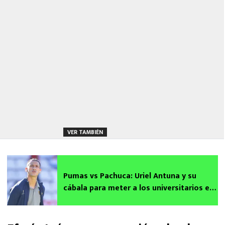
VER TAMBIÉN
Pumas vs Pachuca: Uriel Antuna y su
cábala para meter a los universitarios en
la Gran Final del Clausura 2026