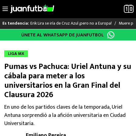
Erik Lira se iría de Cruz Azul ¡pero no a Europa!
Muere pad
Es tendencia:
Saltar
ÚNETE AL WHATSAPP DE JUANFUTBOL
LO ÚLTIMO
al
contenido
LIGA MX
LIGA MX
Pumas vs Pachuca: Uriel Antuna y su
RAYADOS
cábala para meter a los
PUMAS
universitarios en la Gran Final del
Clausura 2026
ATLANTE
En uno de los partidos claves de la temporada, Uriel
SELECCIÓN MEXICANA
Antuna sorprendió a la afición universitaria en Ciudad
Universitaria.
FUTBOL INTERNACIONAL
Emiliano Pereira