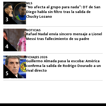
MLS
“No afecta al grupo para nada”: DT de San
Diego habla sin filtro tras la salida de
Chucky Lozano
3
NOTICIAS
Rafael Nadal envía sincero mensaje a Lionel
Messi tras fallecimiento de su padre
4
FICHAJES 2026
Guillermo Almada pasa la escoba: América
confirma la salida de Rodrigo Dourado a un
rival directo
5