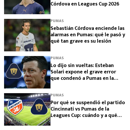
Córdova en Leagues Cup 2026
PUMAS
Sebastián Córdova enciende las
alarmas en Pumas: qué le pasó y
qué tan grave es su lesión
PUMAS
Lo dijo sin vueltas: Esteban
Solari expone el grave error
que condenó a Pumas en la
Leagues Cup 2026
PUMAS
Por qué se suspendió el partido
Cincinnati vs Pumas de la
Leagues Cup: cuándo y a qué
hora se juega