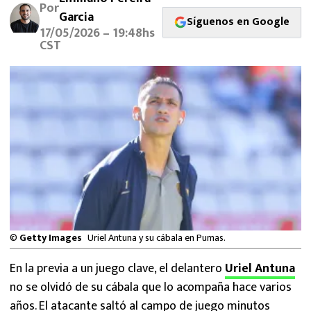
Por
MEXICANOS EN EL EXTRANJERO
Garcia
Síguenos en Google
17/05/2026 – 19:48hs
FUTBOL ESTUFA
CST
FÓRMULA 1
BOXEO
LIGA MX
NFL
©
Getty Images
Uriel Antuna y su cábala en Pumas.
En la previa a un juego clave, el delantero
Uriel Antuna
no se olvidó de su cábala que lo acompaña hace varios
años. El atacante saltó al campo de juego minutos