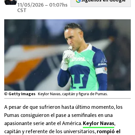
Síguenos en Google
MEXICANOS EN EL EXTRANJERO
11/05/2026 – 01:07hs
CST
FUTBOL ESTUFA
FÓRMULA 1
BOXEO
LIGA MX
NFL
©
Getty Images
Keylor Navas, capitán y figura de Pumas.
A pesar de que sufrieron hasta último momento, los
Pumas consiguieron el pase a semifinales en una
apasionante serie ante el América.
Keylor Navas
,
capitán y referente de los universitarios,
rompió el