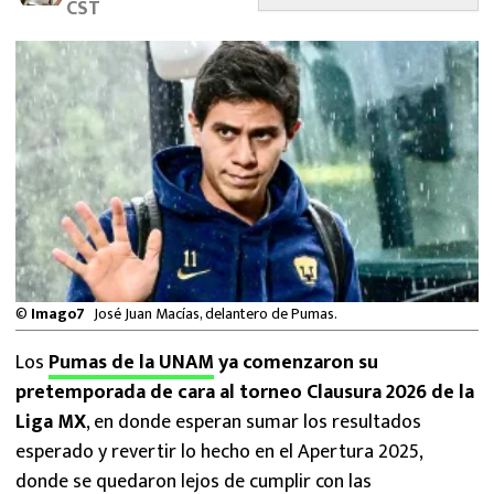
CST
MEXICANOS EN EL EXTRANJERO
FUTBOL ESTUFA
FÓRMULA 1
BOXEO
LIGA MX
NFL
©
Imago7
José Juan Macías, delantero de Pumas.
Los
Pumas de la UNAM
ya comenzaron su
pretemporada de cara al torneo Clausura 2026 de la
Liga MX
, en donde esperan sumar los resultados
esperado y revertir lo hecho en el Apertura 2025,
donde se quedaron lejos de cumplir con las