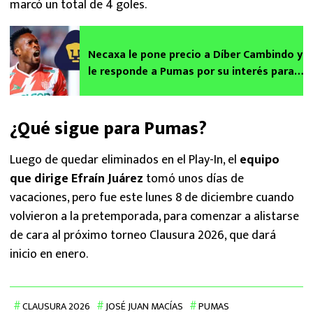
marcó un total de 4 goles.
Necaxa le pone precio a Díber Cambindo y
le responde a Pumas por su interés para
el Clausura 2026
¿Qué sigue para Pumas?
Luego de quedar eliminados en el Play-In, el
equipo
que dirige Efraín Juárez
tomó unos días de
vacaciones, pero fue este lunes 8 de diciembre cuando
volvieron a la pretemporada, para comenzar a alistarse
de cara al próximo torneo Clausura 2026, que dará
inicio en enero.
CLAUSURA 2026
JOSÉ JUAN MACÍAS
PUMAS