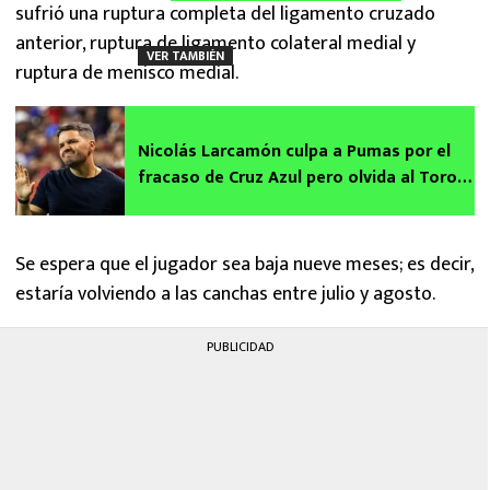
sufrió una ruptura completa del ligamento cruzado
anterior, ruptura de ligamento colateral medial y
VER TAMBIÉN
ruptura de menisco medial.
Nicolás Larcamón culpa a Pumas por el
fracaso de Cruz Azul pero olvida al Toro
Fernández
Se espera que el jugador sea baja nueve meses; es decir,
estaría volviendo a las canchas entre julio y agosto.
PUBLICIDAD