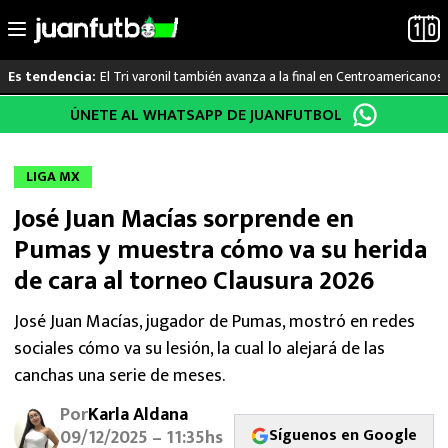
El Tri varonil también avanza a la final en Centroamericanos
Es tendencia:
Saltar
ÚNETE AL WHATSAPP DE JUANFUTBOL
LO ÚLTIMO
al
contenido
LIGA MX
LIGA MX
José Juan Macías sorprende en
RAYADOS
Pumas y muestra cómo va su herida
PUMAS
de cara al torneo Clausura 2026
ATLANTE
José Juan Macías, jugador de Pumas, mostró en redes
sociales cómo va su lesión, la cual lo alejará de las
SELECCIÓN MEXICANA
canchas una serie de meses.
Por
Karla Aldana
FUTBOL INTERNACIONAL
Síguenos en Google
09/12/2025 – 11:35hs