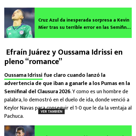
Cruz Azul da inesperada sorpresa a Kevin
Mier tras su terrible error en las Semifinal
ante Chivas
Efraín Juárez y Oussama Idrissi en
pleno “romance”
Oussama Idrissi
fue claro cuando lanzó la
advertencia de que iban a ganarle a los Pumas en la
Semifinal del Clausura 2026
. Y como es un hombre de
palabra, lo demostró en el duelo de ida, donde venció a
Keylor Navas para conseguir el 1-0 que le da la ventaja al
VER TAMBIÉN
Pachuca.