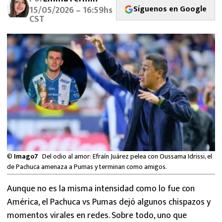
MEXICANOS EN EL EXTRANJERO
Síguenos en Google
15/05/2026 – 16:59hs
CST
FUTBOL ESTUFA
FÓRMULA 1
BOXEO
LIGA MX
NFL
©
Imago7
Del odio al amor: Efraín Juárez pelea con Oussama Idrissi, el
de Pachuca amenaza a Pumas y terminan como amigos.
Aunque no es la misma intensidad como lo fue con
América, el Pachuca vs Pumas dejó algunos chispazos y
momentos virales en redes. Sobre todo, uno que