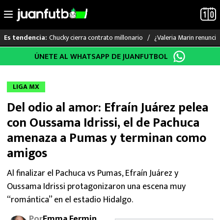
Chucky cierra contrato millonario
¿Valeria Marin renunc
Es tendencia:
Saltar
ÚNETE AL WHATSAPP DE JUANFUTBOL
LO ÚLTIMO
al
contenido
LIGA MX
LIGA MX
Del odio al amor: Efraín Juárez pelea
RAYADOS
con Oussama Idrissi, el de Pachuca
PUMAS
amenaza a Pumas y terminan como
amigos
ATLANTE
Al finalizar el Pachuca vs Pumas, Efraín Juárez y
SELECCIÓN MEXICANA
Oussama Idrissi protagonizaron una escena muy
“romántica” en el estadio Hidalgo.
FUTBOL INTERNACIONAL
Por
Emma Fermin