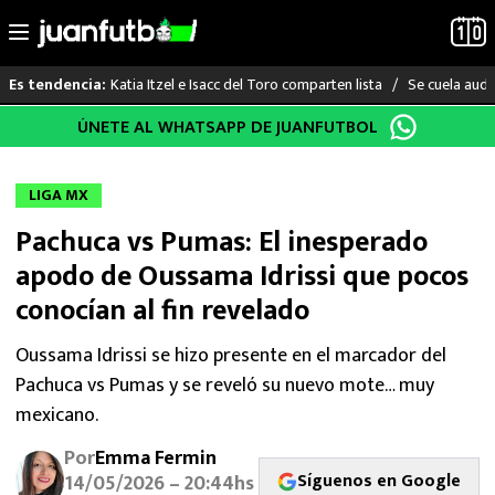
Katia Itzel e Isacc del Toro comparten lista
Se cuela audi
Es tendencia:
Saltar
ÚNETE AL WHATSAPP DE JUANFUTBOL
LO ÚLTIMO
al
contenido
LIGA MX
LIGA MX
Pachuca vs Pumas: El inesperado
RAYADOS
apodo de Oussama Idrissi que pocos
PUMAS
conocían al fin revelado
ATLANTE
Oussama Idrissi se hizo presente en el marcador del
Pachuca vs Pumas y se reveló su nuevo mote… muy
SELECCIÓN MEXICANA
mexicano.
Por
Emma Fermin
FUTBOL INTERNACIONAL
Síguenos en Google
14/05/2026 – 20:44hs