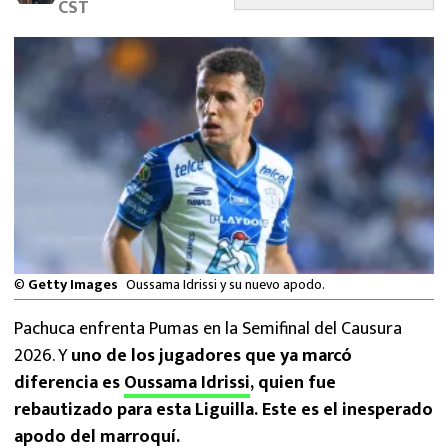
CST
MEXICANOS EN EL EXTRANJERO
FUTBOL ESTUFA
FÓRMULA 1
BOXEO
LIGA MX
NFL
©
Getty Images
Oussama Idrissi y su nuevo apodo.
Pachuca enfrenta Pumas en la Semifinal del Causura
2026. Y
uno de los jugadores que ya marcó
diferencia es
Oussama Idrissi
, quien fue
rebautizado para esta Liguilla. Este es el inesperado
apodo del marroquí.