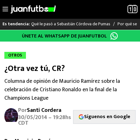
Qué le pasó a Sebastián Córdova de Pumas
Por qué se s
Es tendencia:
Saltar
ÚNETE AL WHATSAPP DE JUANFUTBOL
LO ÚLTIMO
al
contenido
LIGA MX
OTROS
¿Otra vez tú, CR?
RAYADOS
Columna de opinión de Mauricio Ramírez sobre la
PUMAS
celebración de Cristiano Ronaldo en la final de la
Champions League
ATLANTE
Por
Santi Cordera
SELECCIÓN MEXICANA
Síguenos en Google
30/05/2014 – 19:28hs
CDT
FUTBOL INTERNACIONAL