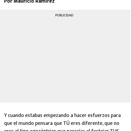
Por Mauricio Ramírez
MEXICANOS EN EL EXTRANJERO
PUBLICIDAD
FUTBOL ESTUFA
FÓRMULA 1
BOXEO
LIGA MX
NFL
Y cuando estabas empezando a hacer esfuerzos para
que el mundo pensara que TÚ eres diferente, que no