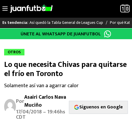
Así quedó la Tabla General de Leagues Cup
Por qué Katia
Es tendencia:
Saltar
ÚNETE AL WHATSAPP DE JUANFUTBOL
LO ÚLTIMO
al
contenido
LIGA MX
OTROS
Lo que necesita Chivas para quitarse
RAYADOS
el frío en Toronto
PUMAS
Solamente así van a agarrar calor
ATLANTE
Asairi Carlos Nava
Por
Muciño
Síguenos en Google
SELECCIÓN MEXICANA
17/04/2018 – 19:46hs
CDT
FUTBOL INTERNACIONAL