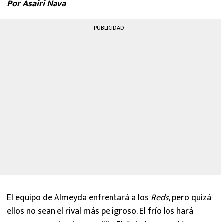
Por Asairi Nava
MEXICANOS EN EL EXTRANJERO
PUBLICIDAD
FUTBOL ESTUFA
FÓRMULA 1
BOXEO
LIGA MX
NFL
El equipo de Almeyda enfrentará a los
Reds
, pero quizá
ellos no sean el rival más peligroso. El frío los hará