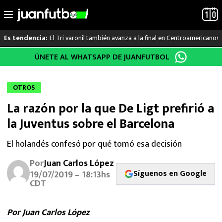
El Tri varonil también avanza a la final en Centroamericanos
Es tendencia:
Saltar
ÚNETE AL WHATSAPP DE JUANFUTBOL
LO ÚLTIMO
al
contenido
LIGA MX
OTROS
La razón por la que De Ligt prefirió a
RAYADOS
la Juventus sobre el Barcelona
PUMAS
El holandés confesó por qué tomó esa decisión
ATLANTE
Por
Juan Carlos López
Síguenos en Google
19/07/2019 – 18:13hs
SELECCIÓN MEXICANA
CDT
FUTBOL INTERNACIONAL
Por Juan Carlos López