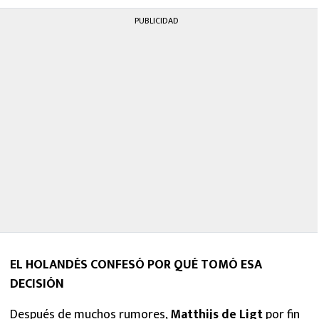
MEXICANOS EN EL EXTRANJERO
PUBLICIDAD
FUTBOL ESTUFA
FÓRMULA 1
BOXEO
LIGA MX
NFL
EL HOLANDÉS CONFESÓ POR QUÉ TOMÓ ESA
DECISIÓN
Después de muchos rumores,
Matthijs de Ligt
por fin