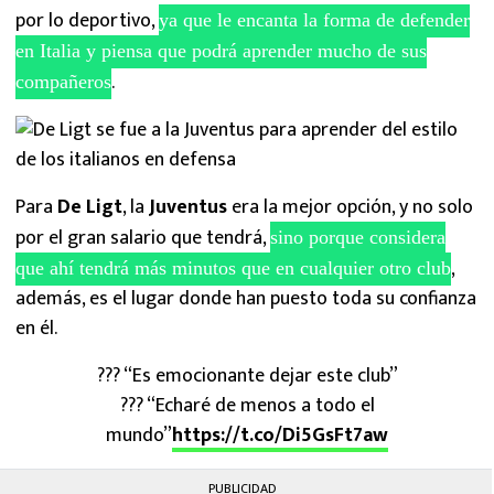
por lo deportivo,
ya que le encanta la forma de defender
en Italia y piensa que podrá aprender mucho de sus
.
compañeros
Para
De Ligt
, la
Juventus
era la mejor opción, y no solo
por el gran salario que tendrá,
sino porque considera
,
que ahí tendrá más minutos que en cualquier otro club
además, es el lugar donde han puesto toda su confianza
en él.
??? “Es emocionante dejar este club”
??? “Echaré de menos a todo el
mundo”
https://t.co/Di5GsFt7aw
PUBLICIDAD