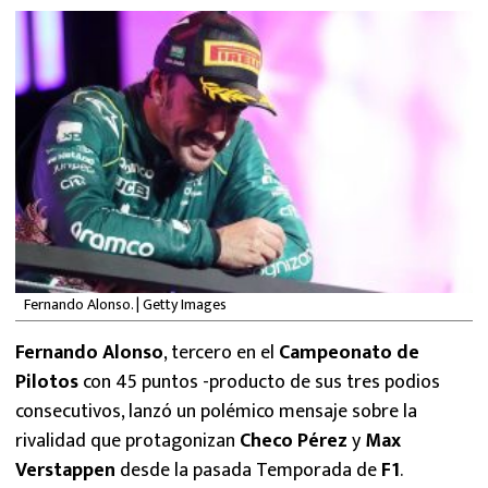
MEXICANOS EN EL EXTRANJERO
FUTBOL ESTUFA
FÓRMULA 1
BOXEO
LIGA MX
NFL
Fernando Alonso. | Getty Images
Fernando Alonso
, tercero en el
Campeonato de
Pilotos
con 45 puntos -producto de sus tres podios
consecutivos, lanzó un polémico mensaje sobre la
rivalidad que protagonizan
Checo Pérez
y
Max
Verstappen
desde la pasada Temporada de
F1
.