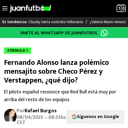
Chucky cierra contrato millonario
¿Valeria Marin renunc
Es tendencia:
Saltar
ÚNETE AL WHATSAPP DE JUANFUTBOL
LO ÚLTIMO
al
contenido
LIGA MX
FÓRMULA 1
Fernando Alonso lanza polémico
RAYADOS
mensajito sobre Checo Pérez y
PUMAS
Verstappen, ¿qué dijo?
ATLANTE
El piloto español reconoce que Red Bull está muy por
arriba del resto de los equipos.
SELECCIÓN MEXICANA
Por
Rafael Burgos
Síguenos en Google
08/04/2023 – 08:35hs
FUTBOL INTERNACIONAL
CST