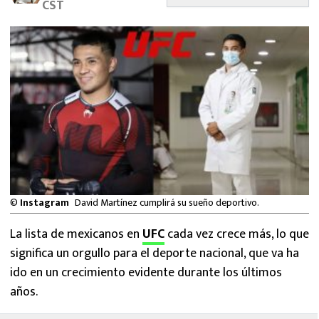
CST
MEXICANOS EN EL EXTRANJERO
FUTBOL ESTUFA
FÓRMULA 1
BOXEO
LIGA MX
NFL
©
Instagram
David Martínez cumplirá su sueño deportivo.
La lista de mexicanos en
UFC
cada vez crece más, lo que
significa un orgullo para el deporte nacional, que va ha
ido en un crecimiento evidente durante los últimos
años.