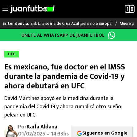
Erik Lira se iría de Cruz Azul ¡pero no a Europa!
Muere pad
Es tendencia:
Saltar
ÚNETE AL WHATSAPP DE JUANFUTBOL
LO ÚLTIMO
al
contenido
LIGA MX
UFC
Es mexicano, fue doctor en el IMSS
RAYADOS
durante la pandemia de Covid-19 y
PUMAS
ahora debutará en UFC
ATLANTE
David Martínez apoyó en la medicina durante la
pandemia del Covid 19 y ahora cumplirá otro sueño:
SELECCIÓN MEXICANA
pelear en UFC.
Por
Karla Aldana
FUTBOL INTERNACIONAL
Síguenos en Google
01/02/2025 – 14:33hs