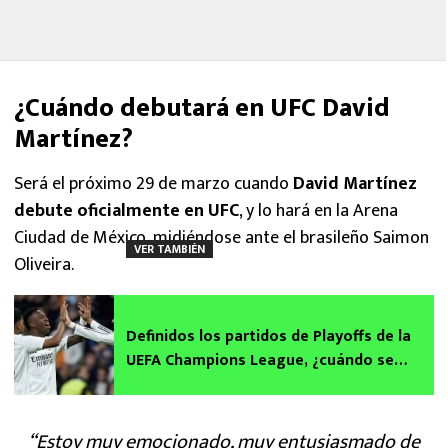
¿Cuándo debutará en UFC David
Martínez?
Será el próximo 29 de marzo cuando
David Martínez
debute oficialmente en UFC
, y lo hará en la Arena
Ciudad de México, midiéndose ante el brasileño Saimon
VER TAMBIÉN
Oliveira.
Definidos los partidos de Playoffs de la
UEFA Champions League, ¿cuándo se
juegan?
“Estoy muy emocionado, muy entusiasmado de