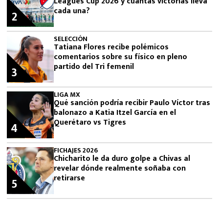
Leagues Cup 2026 y cuántas victorias lleva
cada una?
2
SELECCIÓN
Tatiana Flores recibe polémicos
comentarios sobre su físico en pleno
partido del Tri femenil
3
LIGA MX
Qué sanción podría recibir Paulo Víctor tras
balonazo a Katia Itzel García en el
Querétaro vs Tigres
4
FICHAJES 2026
Chicharito le da duro golpe a Chivas al
revelar dónde realmente soñaba con
retirarse
5