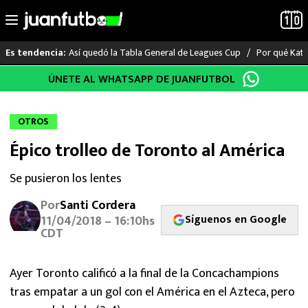
Así quedó la Tabla General de Leagues Cup
Por qué Katia
Es tendencia:
Saltar
ÚNETE AL WHATSAPP DE JUANFUTBOL
LO ÚLTIMO
al
contenido
LIGA MX
OTROS
Épico trolleo de Toronto al América
RAYADOS
Se pusieron los lentes
PUMAS
Por
Santi Cordera
Síguenos en Google
ATLANTE
11/04/2018 – 16:10hs
CDT
SELECCIÓN MEXICANA
Ayer Toronto calificó a la final de la Concachampions
FUTBOL INTERNACIONAL
tras empatar a un gol con el América en el Azteca, pero