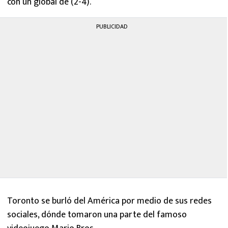
con un global de (2-4).
MEXICANOS EN EL EXTRANJERO
PUBLICIDAD
FUTBOL ESTUFA
FÓRMULA 1
BOXEO
LIGA MX
NFL
Toronto se burló del América por medio de sus redes
sociales, dónde tomaron una parte del famoso