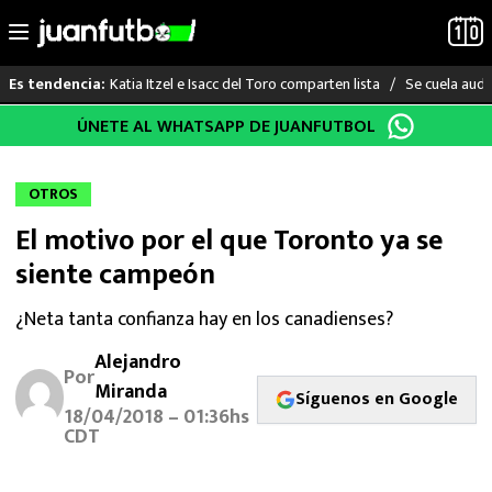
Katia Itzel e Isacc del Toro comparten lista
Se cuela audi
Es tendencia:
Saltar
ÚNETE AL WHATSAPP DE JUANFUTBOL
LO ÚLTIMO
al
contenido
LIGA MX
OTROS
El motivo por el que Toronto ya se
RAYADOS
siente campeón
PUMAS
¿Neta tanta confianza hay en los canadienses?
ATLANTE
Alejandro
Por
Miranda
Síguenos en Google
SELECCIÓN MEXICANA
18/04/2018 – 01:36hs
CDT
FUTBOL INTERNACIONAL