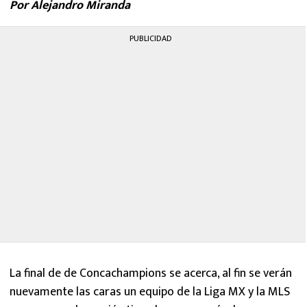
Por Alejandro Miranda
MEXICANOS EN EL EXTRANJERO
PUBLICIDAD
FUTBOL ESTUFA
FÓRMULA 1
BOXEO
LIGA MX
NFL
La final de de Concachampions se acerca, al fin se verán
nuevamente las caras un equipo de la Liga MX y la MLS