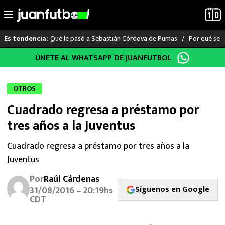
Qué le pasó a Sebastián Córdova de Pumas
Por qué se s
Es tendencia:
Saltar
ÚNETE AL WHATSAPP DE JUANFUTBOL
LO ÚLTIMO
al
contenido
LIGA MX
OTROS
Cuadrado regresa a préstamo por
RAYADOS
tres años a la Juventus
PUMAS
Cuadrado regresa a préstamo por tres años a la
Juventus
ATLANTE
Por
Raúl Cárdenas
SELECCIÓN MEXICANA
Síguenos en Google
31/08/2016 – 20:19hs
CDT
FUTBOL INTERNACIONAL