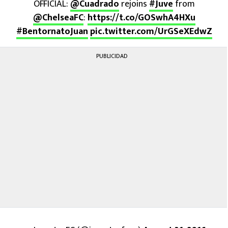
OFFICIAL:
@Cuadrado
rejoins
#Juve
from
MEXICANOS EN EL EXTRANJERO
@ChelseaFC
:
https://t.co/GOSwhA4HXu
#BentornatoJuan
pic.twitter.com/UrGSeXEdwZ
FUTBOL ESTUFA
FÓRMULA 1
PUBLICIDAD
BOXEO
LIGA MX
NFL