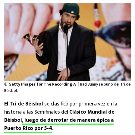
MEXICANOS EN EL EXTRANJERO
FUTBOL ESTUFA
FÓRMULA 1
BOXEO
LIGA MX
NFL
©
Getty Images for The Recording A
| Bad Bunny se burló del Tri de
Béisbol.
El Tri de Béisbol
se clasificó por primera vez en la
historia a las Semifinales del
Clásico Mundial de
Béisbol
, luego de derrotar de manera épica a
Puerto Rico
por
5-4
.