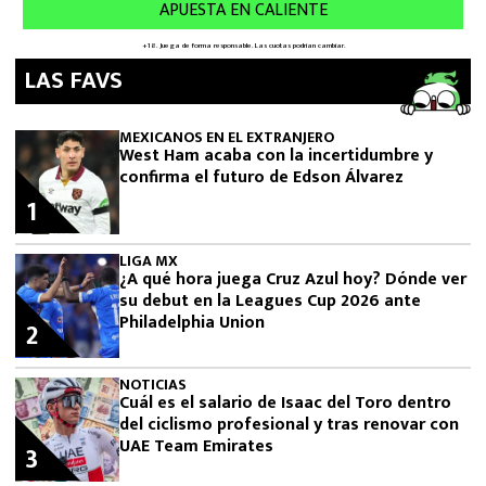
LAS FAVS
MEXICANOS EN EL EXTRANJERO
West Ham acaba con la incertidumbre y
confirma el futuro de Edson Álvarez
1
LIGA MX
¿A qué hora juega Cruz Azul hoy? Dónde ver
su debut en la Leagues Cup 2026 ante
Philadelphia Union
2
NOTICIAS
Cuál es el salario de Isaac del Toro dentro
del ciclismo profesional y tras renovar con
UAE Team Emirates
3