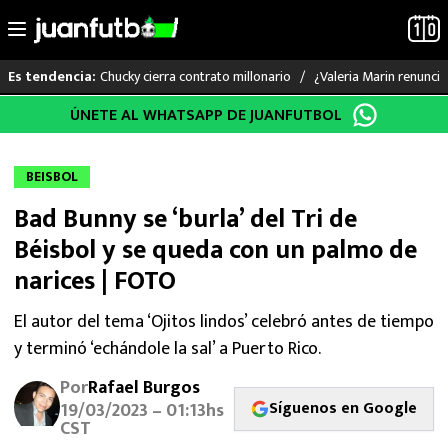
Chucky cierra contrato millonario
¿Valeria Marin renunc
Es tendencia:
Saltar
ÚNETE AL WHATSAPP DE JUANFUTBOL
LO ÚLTIMO
al
contenido
LIGA MX
BEISBOL
Bad Bunny se ‘burla’ del Tri de
RAYADOS
Béisbol y se queda con un palmo de
PUMAS
narices | FOTO
ATLANTE
El autor del tema ‘Ojitos lindos’ celebró antes de tiempo
y terminó ‘echándole la sal’ a Puerto Rico.
SELECCIÓN MEXICANA
Por
Rafael Burgos
Síguenos en Google
19/03/2023 – 01:13hs
FUTBOL INTERNACIONAL
CST