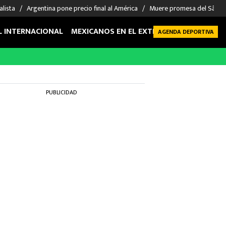
alista
Argentina pone precio final al América
Muere promesa del São P
L INTERNACIONAL
MEXICANOS EN EL EXTRANJERO
FUTBOL 
AGENDA DEPORTIVA
PUBLICIDAD