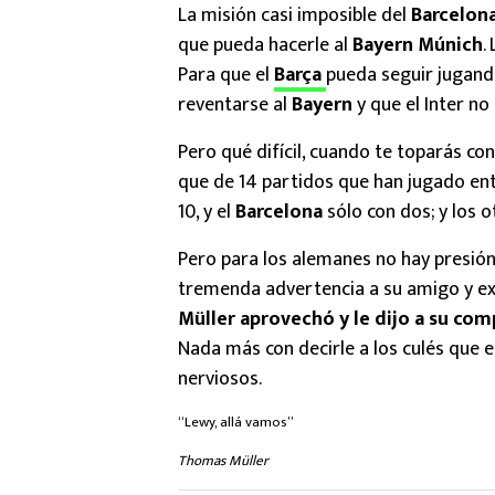
La misión casi imposible del
Barcelon
que pueda hacerle al
Bayern Múnich
.
Para que el
Barça
pueda seguir jugand
reventarse al
Bayern
y que el Inter no
Pero qué difícil, cuando te toparás con
que de 14 partidos que han jugado en
10, y el
Barcelona
sólo con dos; y los 
Pero para los alemanes no hay presió
tremenda advertencia a su amigo y 
Müller aprovechó y le dijo a su com
Nada más con decirle a los culés que
nerviosos.
“Lewy, allá vamos”
Thomas Müller