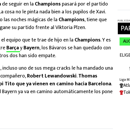
a
de seguir en la
Champions
pasará por el partido
 La cosa no le pinta nada bien a los pupilos de Xavi.
o las noches mágicas de la
Champions
, tiene que
 gane su partido frente al Viktoria Plzen.
 el equipo que te trae de hijo en la
Champions
. Y es
tre
Barça
y
Bayern
, los Bávaros se han quedado con
otros dos han sido empate.
n, incluso uno de sus mega cracks le ha mandado una
excompañero,
Robert Lewandowski
.
Thomas
pi Tito que ya vienen en camino hacia Barcelona
.
 el Bayern ya va en camino automáticamente los pone