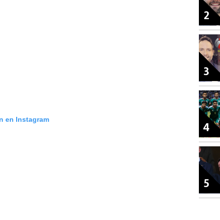
2
3
ón en Instagram
4
5