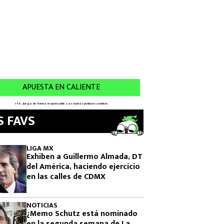
S FAVS
LIGA MX
Exhiben a Guillermo Almada, DT
del América, haciendo ejercicio
en las calles de CDMX
NOTICIAS
¿Memo Schutz está nominado
en la segunda semana de La