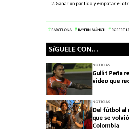
Ganar un partido y empatar el otr
BARCELONA
BAYERN MÚNICH
ROBERT 
SíGUELE CON…
NOTICIAS
Gullit Peña r
video que re
NOTICIAS
Del fútbol a
que se volvió
Colombia