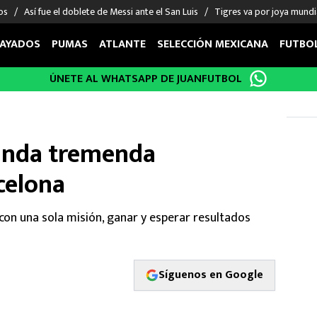
os
Así fue el doblete de Messi ante el San Luis
Tigres va por joya mundi
AYADOS
PUMAS
ATLANTE
SELECCIÓN MEXICANA
FUTBO
ÚNETE AL WHATSAPP DE JUANFUTBOL
OS EN EL EXTRANJERO
FIGURAS
DEPORTES
cias
Keylor Navas
MMA UFC
énez
Chicharito Hernández
Fórmula 1
anda tremenda
choa
Sergio Ramos
Boxeo
celona
uerta
Giorgos Giakoumakis
Béisbol
varez
André Jardine
NFL
o Giménez
NBA
 con una sola misión, ganar y esperar resultados
 Huescas
Más deportes
Síguenos en Google