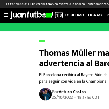
El Tri varonil también avanza a la final en Centroamerican
Es tendencia:
LO ÚLTIMO
LIGA MX
R
Saltar
al
LIGA MX
FUT INTERNACIONAL
MEXICAN
contenido
Las Noticias
Las Noticias
Las Noti
Club América
Selección Mexicana
Raúl Jim
Thomas Müller m
Cruz Azul
Champions League
Memo O
advertencia al Bar
Pumas
Europa League
Chino H
Rayados
Real Madrid
Edson Ál
Chivas de Guadalajara
Barcelona
Santiag
El Barcelona recibirá al Bayern Múnich
Atlante
Rodrigo
para seguir con vida en la Champions
Liga MX Femenil
Por
Arturo Castro
25/10/2022 – 18:17hs CDT