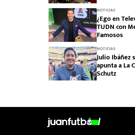
NOTICIAS
¿Ego en Tele
TUDN con Mem
Famosos
NOTICIAS
Julio Ibáñez 
apunta a La 
Schutz