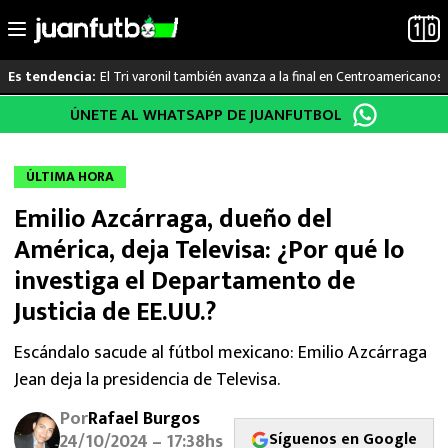
El Tri varonil también avanza a la final en Centroamericanos
Es tendencia:
Saltar
ÚNETE AL WHATSAPP DE JUANFUTBOL
LO ÚLTIMO
al
contenido
LIGA MX
ÚLTIMA HORA
Emilio Azcárraga, dueño del
RAYADOS
América, deja Televisa: ¿Por qué lo
PUMAS
investiga el Departamento de
Justicia de EE.UU.?
ATLANTE
Escándalo sacude al fútbol mexicano: Emilio Azcárraga
SELECCIÓN MEXICANA
Jean deja la presidencia de Televisa.
FUTBOL INTERNACIONAL
Por
Rafael Burgos
Síguenos en Google
24/10/2024 – 17:38hs