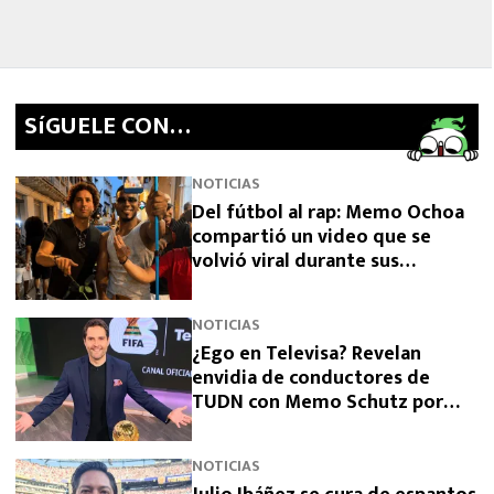
SíGUELE CON…
NOTICIAS
Del fútbol al rap: Memo Ochoa
compartió un video que se
volvió viral durante sus
vacaciones en Colombia
NOTICIAS
¿Ego en Televisa? Revelan
envidia de conductores de
TUDN con Memo Schutz por
culpa de La Casa de los Famosos
NOTICIAS