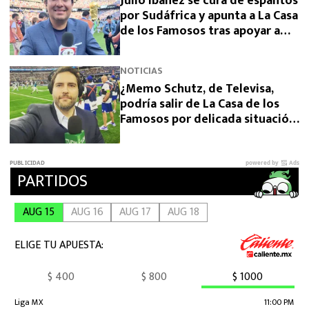
Julio Ibáñez se cura de espantos
por Sudáfrica y apunta a La Casa
de los Famosos tras apoyar a
Memo Schutz
NOTICIAS
¿Memo Schutz, de Televisa,
podría salir de La Casa de los
Famosos por delicada situación
de sus hijos? Esto se sabe