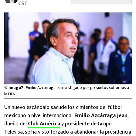
CST
MEXICANOS EN EL EXTRANJERO
FUTBOL ESTUFA
FÓRMULA 1
BOXEO
LIGA MX
NFL
©
Imago7
Emilio Azcárraga es investigado por presuntos sobornos a
la FIFA.
Un nuevo escándalo sacude los cimientos del fútbol
mexicano a nivel internacional.
Emilio Azcárraga Jean
,
dueño del
Club América
y presidente de Grupo
Televisa, se ha visto forzado a abandonar la presidencia