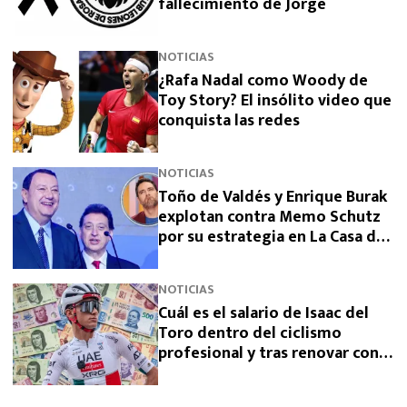
fallecimiento de Jorge
NOTICIAS
¿Rafa Nadal como Woody de
Toy Story? El insólito video que
conquista las redes
NOTICIAS
Toño de Valdés y Enrique Burak
explotan contra Memo Schutz
por su estrategia en La Casa de
los Famosos 2026
NOTICIAS
Cuál es el salario de Isaac del
Toro dentro del ciclismo
profesional y tras renovar con
UAE Team Emirates