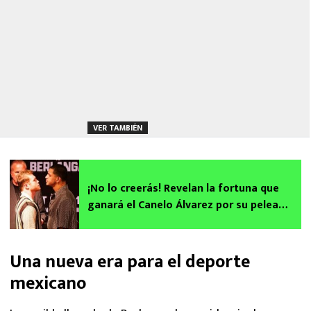
VER TAMBIÉN
¡No lo creerás! Revelan la fortuna que
ganará el Canelo Álvarez por su pelea
contra Édgar Berlanga
Una nueva era para el deporte
mexicano