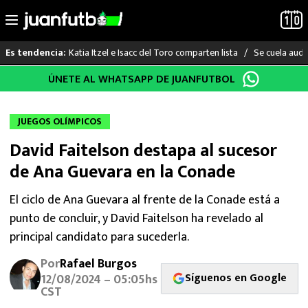
Katia Itzel e Isacc del Toro comparten lista
Se cuela audi
Es tendencia:
Saltar
ÚNETE AL WHATSAPP DE JUANFUTBOL
LO ÚLTIMO
al
contenido
LIGA MX
JUEGOS OLÍMPICOS
David Faitelson destapa al sucesor
RAYADOS
de Ana Guevara en la Conade
PUMAS
El ciclo de Ana Guevara al frente de la Conade está a
punto de concluir, y David Faitelson ha revelado al
ATLANTE
principal candidato para sucederla.
SELECCIÓN MEXICANA
Por
Rafael Burgos
Síguenos en Google
12/08/2024 – 05:05hs
FUTBOL INTERNACIONAL
CST