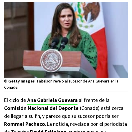
MEXICANOS EN EL EXTRANJERO
FUTBOL ESTUFA
FÓRMULA 1
BOXEO
LIGA MX
NFL
©
Getty Images
Faitelson reveló al sucesor de Ana Guevara en la
Conade.
El ciclo de
Ana Gabriela Guevara
al frente de la
Comisión Nacional del Deporte
(Conade) está cerca
de llegar a su fin, y parece que su sucesor podría ser
Rommel Pacheco
. La noticia, revelada por el periodista