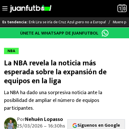
Erik Lira se iría de Cruz Azul ¡pero no a Europa!
Muere pad
Es tendencia:
Saltar
ÚNETE AL WHATSAPP DE JUANFUTBOL
LO ÚLTIMO
al
contenido
LIGA MX
NBA
La NBA revela la noticia más
RAYADOS
esperada sobre la expansión de
PUMAS
equipos en la liga
ATLANTE
La NBA ha dado una sorpresiva noticia ante la
posibilidad de ampliar el número de equipos
SELECCIÓN MEXICANA
participantes.
Por
Nehuén Lopasso
FUTBOL INTERNACIONAL
Síguenos en Google
25/03/2026 – 16:30hs