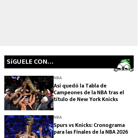
SíGUELE CON…
NBA
Así quedó la Tabla de
Campeones de la NBA tras el
título de New York Knicks
NBA
Spurs vs Knicks: Cronograma
para las Finales de la NBA 2026