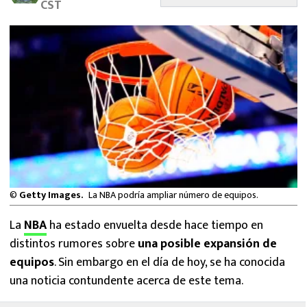
CST
MEXICANOS EN EL EXTRANJERO
FUTBOL ESTUFA
FÓRMULA 1
BOXEO
LIGA MX
NFL
©
Getty Images.
La NBA podría ampliar número de equipos.
La
NBA
ha estado envuelta desde hace tiempo en
distintos rumores sobre
una posible expansión de
equipos
. Sin embargo en el día de hoy, se ha conocida
una noticia contundente acerca de este tema.