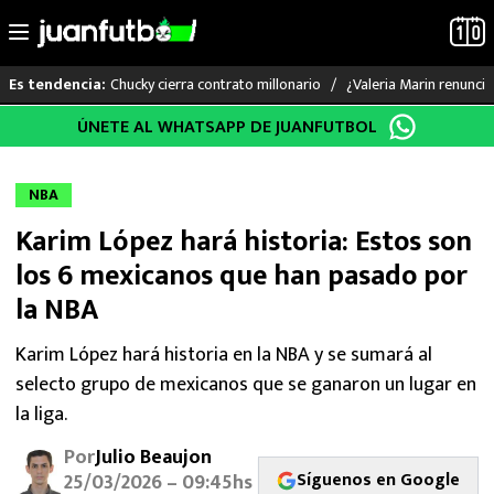
Chucky cierra contrato millonario
¿Valeria Marin renunc
Es tendencia:
Saltar
ÚNETE AL WHATSAPP DE JUANFUTBOL
LO ÚLTIMO
al
contenido
LIGA MX
NBA
Karim López hará historia: Estos son
RAYADOS
los 6 mexicanos que han pasado por
PUMAS
la NBA
ATLANTE
Karim López hará historia en la NBA y se sumará al
selecto grupo de mexicanos que se ganaron un lugar en
SELECCIÓN MEXICANA
la liga.
Por
Julio Beaujon
FUTBOL INTERNACIONAL
Síguenos en Google
25/03/2026 – 09:45hs