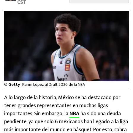
CST
MEXICANOS EN EL EXTRANJERO
FUTBOL ESTUFA
FÓRMULA 1
BOXEO
LIGA MX
NFL
©
Getty
Karim López al Draft 2026 de la NBA
A lo largo de la historia, México se ha destacado por
tener grandes representantes en muchas ligas
importantes. Sin embargo, la
NBA
ha sido una deuda
pendiente, ya que solo 6 mexicanos han llegado a la liga
más importante del mundo en básquet. Por esto, cobra