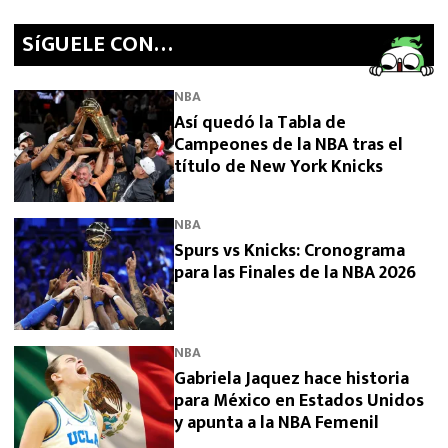
SíGUELE CON…
NBA
Así quedó la Tabla de
Campeones de la NBA tras el
título de New York Knicks
NBA
Spurs vs Knicks: Cronograma
para las Finales de la NBA 2026
NBA
Gabriela Jaquez hace historia
para México en Estados Unidos
y apunta a la NBA Femenil