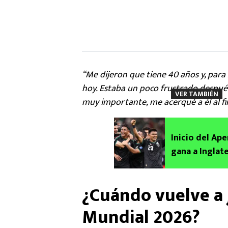
“Me dijeron que tiene 40 años y, par
hoy. Estaba un poco frustrado despué
VER TAMBIÉN
muy importante, me acerqué a él al fin
Inicio del Ape
gana a Inglat
¿Cuándo vuelve a 
Mundial 2026?