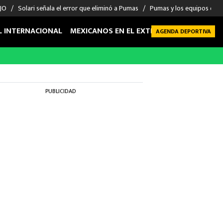
 JO
Solari señala el error que eliminó a Pumas
Pumas y los equipos eli
L INTERNACIONAL
MEXICANOS EN EL EXTRANJERO
FUTBOL 
AGENDA DEPORTIVA
PUBLICIDAD