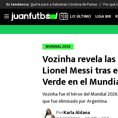
Qué le pasó a Sebastián Córdova de Pumas
Por qué s
Es tendencia:
LO ÚLTIMO
LIGA MX
R
Saltar
al
LIGA MX
FUT INTERNACIONAL
MEXICAN
contenido
Las Noticias
Las Noticias
Las Noti
MUNDIAL 2026
Club América
Selección Mexicana
Raúl Jim
Vozinha revela las 
Cruz Azul
Champions League
Memo O
Pumas
Europa League
Chino H
Lionel Messi tras 
Rayados
Real Madrid
Edson Ál
Verde en el Mundi
Chivas de Guadalajara
Barcelona
Santiag
Atlante
Rodrigo
Vozinha fue el héroe del Mundial 2026,
Liga MX Femenil
que fue eliminado por Argentina.
Por
Karla Aldana