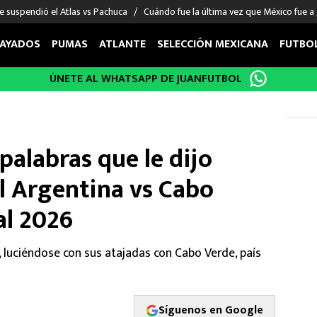
e suspendió el Atlas vs Pachuca
Cuándo fue la última vez que México fue a
AYADOS
PUMAS
ATLANTE
SELECCIÓN MEXICANA
FUTBO
ÚNETE AL WHATSAPP DE JUANFUTBOL
OS EN EL EXTRANJERO
FIGURAS
DEPORTES
cias
Keylor Navas
MMA UFC
énez
Chicharito Hernández
Fórmula 1
palabras que le dijo
choa
Sergio Ramos
Boxeo
uerta
Giorgos Giakoumakis
Béisbol
el Argentina vs Cabo
varez
André Jardine
NFL
al 2026
o Giménez
NBA
 Huescas
Más deportes
 luciéndose con sus atajadas con Cabo Verde, país
Síguenos en Google