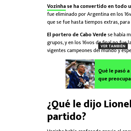
Vozinha
se ha convertido en todo u
fue eliminado por Argentina en los 16v
que se fue hasta tiempos extras, para 
El portero de Cabo Verde
se había m
grupos, y en los 16vos de final no fue 
VER TAMBIÉN
vigentes campeones del mundo y espec
Qué le pasó a
que preocupa 
¿Qué le dijo Lione
partido?