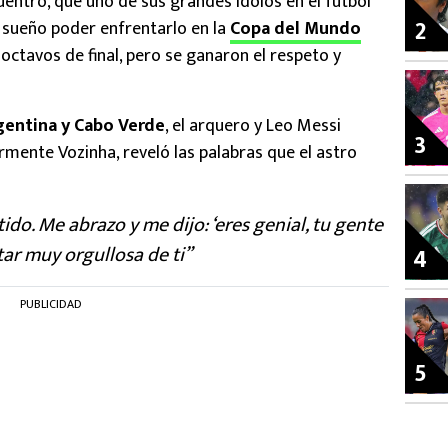
uentro, que uno de sus grandes ídolos en el futbol
2
n sueño poder enfrentarlo en la
Copa del Mundo
octavos de final, pero se ganaron el respeto y
gentina y Cabo Verde
, el arquero y Leo Messi
3
rmente Vozinha, reveló las palabras que el astro
ido. Me abrazo y me dijo: ‘eres genial, tu gente
tar muy orgullosa de ti”
4
PUBLICIDAD
5