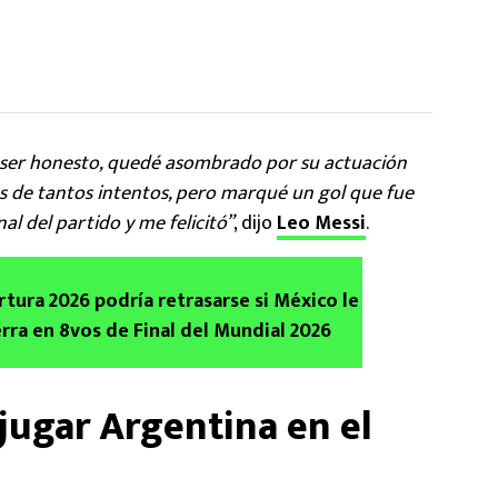
a ser honesto, quedé asombrado por su actuación
s de tantos intentos, pero marqué un gol que fue
al del partido y me felicitó”
, dijo
Leo Messi
.
rtura 2026 podría retrasarse si México le
erra en 8vos de Final del Mundial 2026
jugar Argentina en el