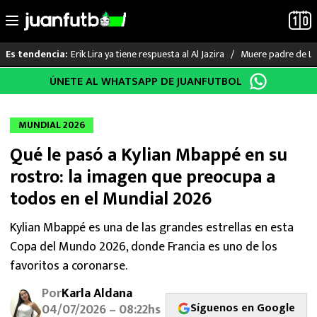
Erik Lira ya tiene respuesta al Al Jazira
Muere padre de Li
Es tendencia:
Saltar
ÚNETE AL WHATSAPP DE JUANFUTBOL
LO ÚLTIMO
al
contenido
LIGA MX
MUNDIAL 2026
Qué le pasó a Kylian Mbappé en su
RAYADOS
rostro: la imagen que preocupa a
PUMAS
todos en el Mundial 2026
ATLANTE
Kylian Mbappé es una de las grandes estrellas en esta
Copa del Mundo 2026, donde Francia es uno de los
SELECCIÓN MEXICANA
favoritos a coronarse.
Por
Karla Aldana
FUTBOL INTERNACIONAL
Síguenos en Google
04/07/2026 – 08:22hs