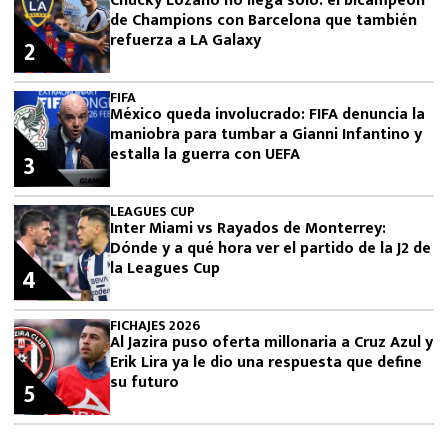
Chucky Lozano no llega solo: el bicampeón
de Champions con Barcelona que también
refuerza a LA Galaxy
2
FIFA
México queda involucrado: FIFA denuncia la
maniobra para tumbar a Gianni Infantino y
estalla la guerra con UEFA
3
LEAGUES CUP
Inter Miami vs Rayados de Monterrey:
Dónde y a qué hora ver el partido de la J2 de
la Leagues Cup
4
FICHAJES 2026
Al Jazira puso oferta millonaria a Cruz Azul y
Erik Lira ya le dio una respuesta que define
su futuro
5