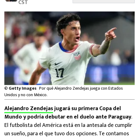
CST
MEXICANOS EN EL EXTRANJERO
FUTBOL ESTUFA
FÓRMULA 1
BOXEO
LIGA MX
NFL
©
Getty Images
Por qué Alejandro Zendejas juega con Estados
Unidos y no con México.
Alejandro Zendejas
jugará su primera Copa del
Mundo y podría debutar en el duelo ante Paraguay
.
El futbolista del América está en la antesala de cumplir
un sueño, para el que tuvo dos opciones. Te contamos