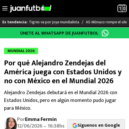
Tigres va por joya mundialista
AS Mónaco rompe el silenc
Es tendencia:
Saltar
ÚNETE AL WHATSAPP DE JUANFUTBOL
LO ÚLTIMO
al
contenido
LIGA MX
MUNDIAL 2026
Por qué Alejandro Zendejas del
RAYADOS
América juega con Estados Unidos y
PUMAS
no con México en el Mundial 2026
ATLANTE
Alejandro Zendejas debutará en el Mundial 2026 con
Estados Unidos, pero en algún momento pudo jugar
SELECCIÓN MEXICANA
para México.
Por
Emma Fermin
FUTBOL INTERNACIONAL
Síguenos en Google
12/06/2026 – 16:38hs