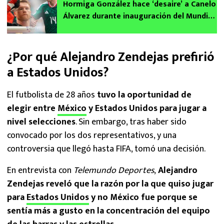
Hormiga González hace ‘desaire’ a Canelo
Álvarez durante inauguración del Mundial
2026
¿Por qué Alejandro Zendejas prefirió
a Estados Unidos?
El futbolista de 28 años
tuvo la oportunidad de
elegir entre
México
y Estados Unidos para jugar a
nivel selecciones
. Sin embargo, tras haber sido
convocado por los dos representativos, y una
controversia que llegó hasta FIFA, tomó una decisión.
En entrevista con
Telemundo Deportes
,
Alejandro
Zendejas reveló que la razón por la que quiso jugar
para
Estados Unidos
y no México fue porque se
sentía más a gusto en la concentración del equipo