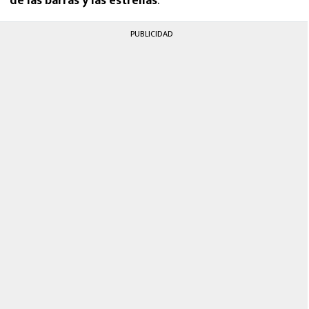
de las barras y las estrellas
.
PUBLICIDAD