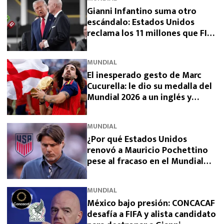
Gianni Infantino suma otro
escándalo: Estados Unidos
reclama los 11 millones que FIFA
prometió y aún no pagó
MUNDIAL
El inesperado gesto de Marc
Cucurella: le dio su medalla del
Mundial 2026 a un inglés y
sorprendió a España
MUNDIAL
¿Por qué Estados Unidos
renovó a Mauricio Pochettino
pese al fracaso en el Mundial
2026?
MUNDIAL
México bajo presión: CONCACAF
desafía a FIFA y alista candidato