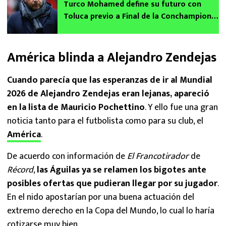
Turco Mohamed define su futuro con
Toluca previo a Final de la Conchampions
vs Tigres
América blinda a Alejandro Zendejas
Cuando parecía que las esperanzas de ir al Mundial
2026 de Alejandro Zendejas eran lejanas, apareció
en la lista de Mauricio Pochettino
. Y ello fue una gran
noticia tanto para el futbolista como para su club, el
América
.
De acuerdo con información de
El Francotirador
de
Récord
,
las Águilas ya se relamen los bigotes ante
posibles ofertas que pudieran llegar por su jugador
.
En el nido apostarían por una buena actuación del
extremo derecho en la Copa del Mundo, lo cual lo haría
cotizarse muy bien.