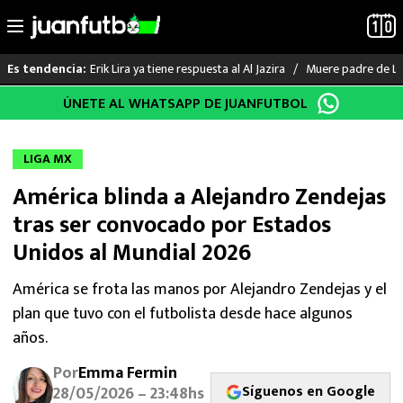
Erik Lira ya tiene respuesta al Al Jazira
Muere padre de Li
Es tendencia:
Saltar
ÚNETE AL WHATSAPP DE JUANFUTBOL
LO ÚLTIMO
al
contenido
LIGA MX
LIGA MX
América blinda a Alejandro Zendejas
RAYADOS
tras ser convocado por Estados
PUMAS
Unidos al Mundial 2026
ATLANTE
América se frota las manos por Alejandro Zendejas y el
plan que tuvo con el futbolista desde hace algunos
SELECCIÓN MEXICANA
años.
Por
Emma Fermin
FUTBOL INTERNACIONAL
Síguenos en Google
28/05/2026 – 23:48hs