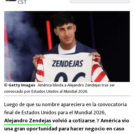
CST
MEXICANOS EN EL EXTRANJERO
FUTBOL ESTUFA
FÓRMULA 1
BOXEO
LIGA MX
NFL
©
Getty Images
América blinda a Alejandro Zendejas tras ser
convocado por Estados Unidos al Mundial 2026.
Luego de que su nombre apareciera en la convocatoria
final de Estados Unidos para el Mundial 2026,
Alejandro Zendejas
volvió a cotizarse
. Y
América vio
una gran oportunidad para hacer negocio en caso