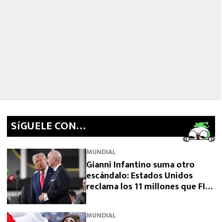
SíGUELE CON…
MUNDIAL
Gianni Infantino suma otro
escándalo: Estados Unidos
reclama los 11 millones que FIFA
prometió y aún no pagó
MUNDIAL