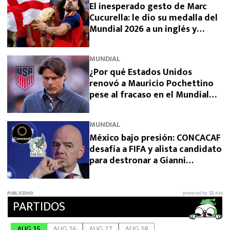
El inesperado gesto de Marc
Cucurella: le dio su medalla del
Mundial 2026 a un inglés y
sorprendió a España
MUNDIAL
¿Por qué Estados Unidos
renovó a Mauricio Pochettino
pese al fracaso en el Mundial
2026?
MUNDIAL
México bajo presión: CONCACAF
desafía a FIFA y alista candidato
para destronar a Gianni
Infantino