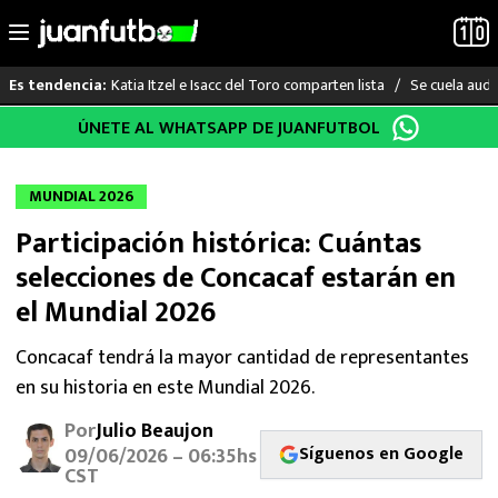
Katia Itzel e Isacc del Toro comparten lista
Se cuela audi
Es tendencia:
Saltar
ÚNETE AL WHATSAPP DE JUANFUTBOL
LO ÚLTIMO
al
contenido
LIGA MX
MUNDIAL 2026
Participación histórica: Cuántas
RAYADOS
selecciones de Concacaf estarán en
PUMAS
el Mundial 2026
ATLANTE
Concacaf tendrá la mayor cantidad de representantes
en su historia en este Mundial 2026.
SELECCIÓN MEXICANA
Por
Julio Beaujon
Síguenos en Google
09/06/2026 – 06:35hs
FUTBOL INTERNACIONAL
CST