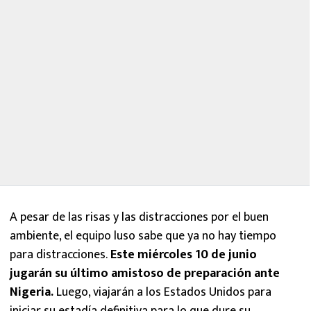
A pesar de las risas y las distracciones por el buen
ambiente, el equipo luso sabe que ya no hay tiempo
para distracciones.
Este miércoles 10 de junio
jugarán su último amistoso de preparación ante
Nigeria.
Luego, viajarán a los Estados Unidos para
iniciar su estadía definitiva para lo que dure su