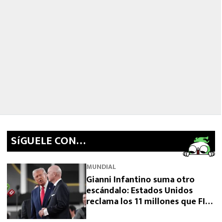
SíGUELE CON…
MUNDIAL
Gianni Infantino suma otro
escándalo: Estados Unidos
reclama los 11 millones que FIFA
prometió y aún no pagó