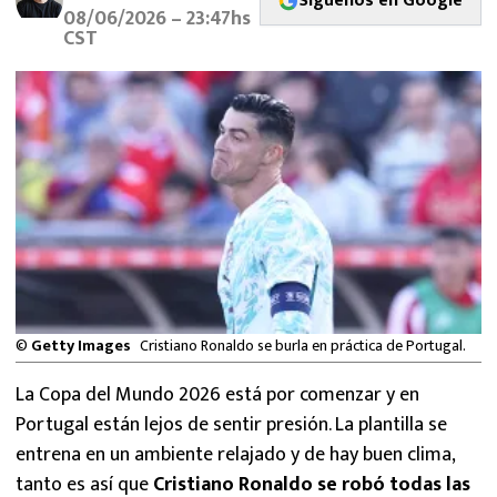
Síguenos en Google
MEXICANOS EN EL EXTRANJERO
08/06/2026 – 23:47hs
CST
FUTBOL ESTUFA
FÓRMULA 1
BOXEO
LIGA MX
NFL
©
Getty Images
Cristiano Ronaldo se burla en práctica de Portugal.
La Copa del Mundo 2026 está por comenzar y en
Portugal están lejos de sentir presión. La plantilla se
entrena en un ambiente relajado y de hay buen clima,
tanto es así que
Cristiano Ronaldo
se robó todas las