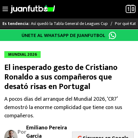
Así quedó la Tabla General de Leagues Cup
Por qué Katia
Es tendencia:
Saltar
ÚNETE AL WHATSAPP DE JUANFUTBOL
LO ÚLTIMO
al
contenido
LIGA MX
MUNDIAL 2026
El inesperado gesto de Cristiano
RAYADOS
Ronaldo a sus compañeros que
PUMAS
desató risas en Portugal
ATLANTE
A pocos días del arranque del Mundial 2026, ‘CR7’
demostró la enorme complicidad que tiene con sus
SELECCIÓN MEXICANA
compañeros.
Emiliano Pereira
FUTBOL INTERNACIONAL
Por
Garcia