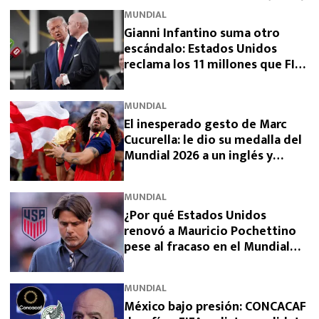
MUNDIAL
Gianni Infantino suma otro
escándalo: Estados Unidos
reclama los 11 millones que FIFA
prometió y aún no pagó
MUNDIAL
El inesperado gesto de Marc
Cucurella: le dio su medalla del
Mundial 2026 a un inglés y
sorprendió a España
MUNDIAL
¿Por qué Estados Unidos
renovó a Mauricio Pochettino
pese al fracaso en el Mundial
2026?
MUNDIAL
México bajo presión: CONCACAF