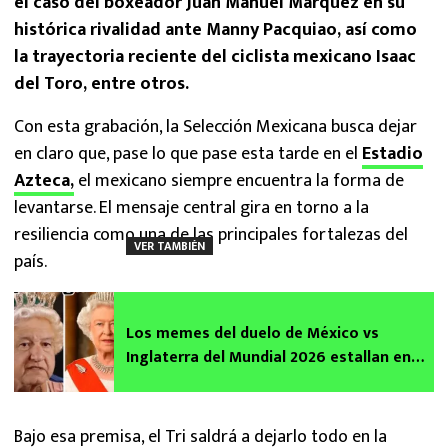
el caso del boxeador Juan Manuel Márquez en su
histórica rivalidad ante Manny Pacquiao, así como
la trayectoria reciente del ciclista mexicano Isaac
del Toro, entre otros.
Con esta grabación, la Selección Mexicana busca dejar
en claro que, pase lo que pase esta tarde en el
Estadio
Azteca,
el mexicano siempre encuentra la forma de
levantarse. El mensaje central gira en torno a la
resiliencia como una de las principales fortalezas del
VER TAMBIÉN
país.
Los memes del duelo de México vs
Inglaterra del Mundial 2026 estallan en
las redes y te traemos los mejores
Bajo esa premisa, el Tri saldrá a dejarlo todo en la