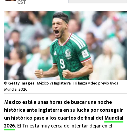
CST
MEXICANOS EN EL EXTRANJERO
FUTBOL ESTUFA
FÓRMULA 1
BOXEO
LIGA MX
NFL
©
Getty Images
México vs Inglaterra: Tri lanza video previo 8vos
Mundial 2026
México está a unas horas de buscar una noche
histórica ante Inglaterra en su lucha por conseguir
un histórico pase a los cuartos de final del
Mundial
2026
.
El Tri está muy cerca de intentar dejar en el