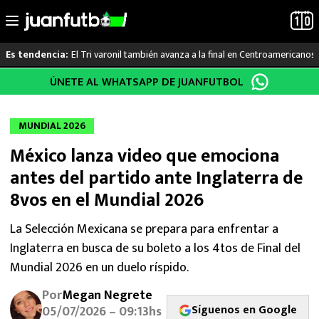
El Tri varonil también avanza a la final en Centroamericanos
Es tendencia:
Saltar
ÚNETE AL WHATSAPP DE JUANFUTBOL
LO ÚLTIMO
al
contenido
LIGA MX
MUNDIAL 2026
México lanza video que emociona
RAYADOS
antes del partido ante Inglaterra de
PUMAS
8vos en el Mundial 2026
ATLANTE
La Selección Mexicana se prepara para enfrentar a
Inglaterra en busca de su boleto a los 4tos de Final del
SELECCIÓN MEXICANA
Mundial 2026 en un duelo ríspido.
Por
Megan Negrete
FUTBOL INTERNACIONAL
Síguenos en Google
05/07/2026 – 09:13hs