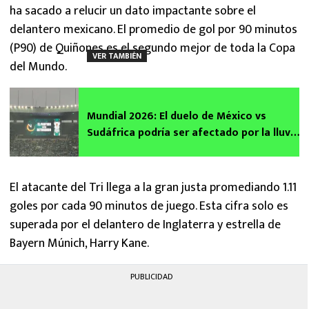
ha sacado a relucir un dato impactante sobre el
delantero mexicano. El promedio de gol por 90 minutos
(P90) de Quiñones es el segundo mejor de toda la Copa
VER TAMBIÉN
del Mundo.
Mundial 2026: El duelo de México vs
Sudáfrica podría ser afectado por la lluvia
según el SMN
El atacante del Tri llega a la gran justa promediando 1.11
goles por cada 90 minutos de juego. Esta cifra solo es
superada por el delantero de Inglaterra y estrella de
Bayern Múnich, Harry Kane.
PUBLICIDAD