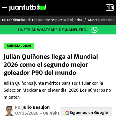
Erik Lira ya tiene respuesta al Al Jazira
Muere padre de Li
Es tendencia:
Saltar
ÚNETE AL WHATSAPP DE JUANFUTBOL
LO ÚLTIMO
al
contenido
LIGA MX
MUNDIAL 2026
Julián Quiñones llega al Mundial
RAYADOS
2026 como el segundo mejor
PUMAS
goleador P90 del mundo
ATLANTE
Julián Quiñones junta méritos para ser titular con la
Selección Mexicana en el Mundial 2026. Los números no
SELECCIÓN MEXICANA
mienten.
Por
Julio Beaujon
FUTBOL INTERNACIONAL
Síguenos en Google
07/06/2026 – 08:49hs