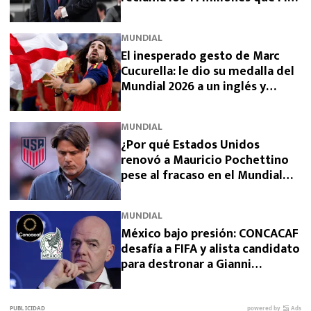
prometió y aún no pagó
MUNDIAL
El inesperado gesto de Marc
Cucurella: le dio su medalla del
Mundial 2026 a un inglés y
sorprendió a España
MUNDIAL
¿Por qué Estados Unidos
renovó a Mauricio Pochettino
pese al fracaso en el Mundial
2026?
MUNDIAL
México bajo presión: CONCACAF
desafía a FIFA y alista candidato
para destronar a Gianni
Infantino