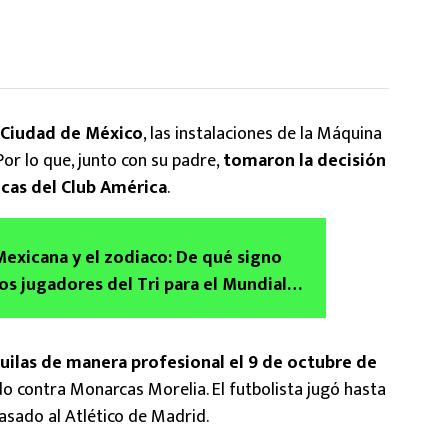
a Ciudad de México
, las instalaciones de la Máquina
Por lo que, junto con su padre,
tomaron la decisión
icas del Club América
.
Mexicana y el zodiaco: De qué signo
os jugadores del Tri para el Mundial
uilas de manera profesional el 9 de octubre de
do contra Monarcas Morelia. El futbolista jugó hasta
asado al Atlético de Madrid.