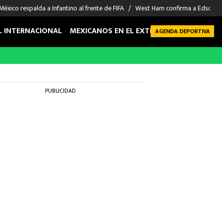
México respalda a Infantino al frente de FIFA
West Ham confirma a Edson Á
L INTERNACIONAL
MEXICANOS EN EL EXTRANJERO
FUTBOL 
AGENDA DEPORTIVA
PUBLICIDAD