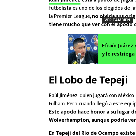
Raúl Jiménez
está a punto de jugar 
futbolista es uno de los elegidos de Ja
la Premier League,
no olvida sus oríg
VER TAMBIÉN
tiene mucho que ver con el apodo q
Efraín Juárez
y le restrieg
El Lobo de Tepeji
Raúl Jiménez, quien jugará con México 
Fulham. Pero cuando llegó a este equip
Este apodo hace honor a su lugar d
Wolverhampton, aunque podría ven
En Tepeji del Río de Ocampo existe