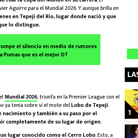
su cuarta Copa del Mundo en su carrera
. El
vier Aguirre para el Mundial 2026. Y aunque brilla en
enes en Tepeji del Río, lugar donde nació y que
ue lo distingue.
 rompe el silencio en medio de rumores
a a Pumas que es el mejor DT
LA
el
Mundial 2026
, triunfa en la Premier League con el
o ya tenía sobre sí el mote del
Lobo de Tepeji
.
1
e nacimiento y también a su paso por el
ir completamente de su lugar de origen
.
 un lugar conocido como el Cerro Lobo
. Esto, a