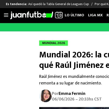
Así quedó la Tabla General de Leagues Cup
Por qué Ka
Es tendencia:
LO ÚLTIMO
LIGA MX
R
Saltar
al
LIGA MX
FUT INTERNACIONAL
MEXICAN
contenido
Las Noticias
Las Noticias
Las Noti
MUNDIAL 2026
Club América
Selección Mexicana
Raúl Jim
Mundial 2026: la c
Cruz Azul
Champions League
Memo O
Pumas
Europa League
Chino H
qué Raúl Jiménez e
Rayados
Real Madrid
Edson Ál
Chivas de Guadalajara
Barcelona
Santiag
Raúl Jiménez es mundialmente conocido
Atlante
Rodrigo
remonta a su lugar de nacimiento.
Liga MX Femenil
Por
Emma Fermin
06/06/2026 – 20:33hs CST