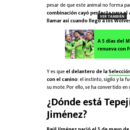
pesar de que este animal no forma par
combinación cayó perfecta para el 
VER TAMBIÉN
llamar así cuando llegó a los Wolve
A 5 días del 
renueva con F
Y es que
el delantero de la
Selecció
con el canino
: el instinto, sigilo y l
su mote. Por ello, se ha convertido en u
¿Dónde está Tepeji
Jiménez?
Raúl Jiménez nació el 5 de mayo de