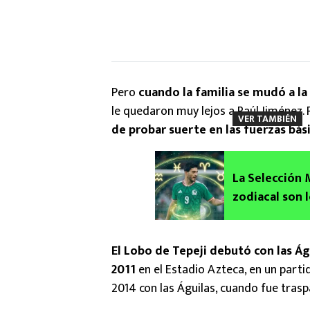
Pero
cuando la familia se mudó a l
le quedaron muy lejos a Raúl Jiménez. 
VER TAMBIÉN
de probar suerte en las fuerzas bás
La Selección 
zodiacal son l
2026
El Lobo de Tepeji debutó con las Ág
2011
en el Estadio Azteca, en un parti
2014 con las Águilas, cuando fue trasp