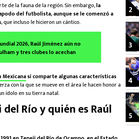
te de la fauna de la región. Sin embargo,
la
2
apodo del futbolista, aunque se le comenzó a
s
, que incluso le hicieron un cántico.
3
Mundial 2026, Raúl Jiménez aún no
ulham y tres clubes lo acechan
n Mexicana
sí comparte algunas características
4
a fuerza con la que se mueve en el área le hacen honor a
n ídolo en su tierra natal.
 del Río y quién es Raúl
5
 1991 en Tepeji del Río de Ocampo, en el Estado