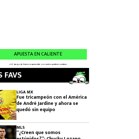
S FAVS
LIGA MX
Fue tricampeón con el América
de André Jardine y ahora se
quedó sin equipo
MLS
“¿Creen que somos
estúpidos?”: Chucky Lozano