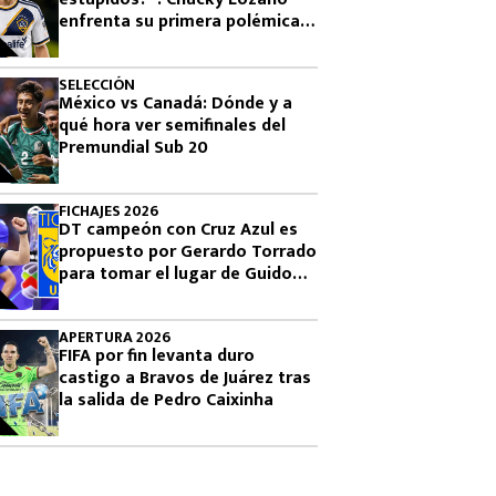
enfrenta su primera polémica
como jugador de LA Galaxy
SELECCIÓN
México vs Canadá: Dónde y a
qué hora ver semifinales del
Premundial Sub 20
FICHAJES 2026
DT campeón con Cruz Azul es
propuesto por Gerardo Torrado
para tomar el lugar de Guido
Pizarro en Tigres
APERTURA 2026
FIFA por fin levanta duro
castigo a Bravos de Juárez tras
la salida de Pedro Caixinha