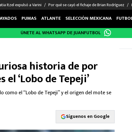
tia Itzel expulsó a Varini
Por qué se cayó el fichaje de Brian Rodríguez
AYADOS
PUMAS
ATLANTE
SELECCIÓN MEXICANA
FUTBO
ÚNETE AL WHATSAPP DE JUANFUTBOL
OS EN EL EXTRANJERO
FIGURAS
DEPORTES
cias
Keylor Navas
MMA UFC
énez
Chicharito Hernández
Fórmula 1
uriosa historia de por
choa
Sergio Ramos
Boxeo
uerta
Giorgos Giakoumakis
Béisbol
s el ‘Lobo de Tepeji’
varez
André Jardine
NFL
o Giménez
NBA
 como el “Lobo de Tepeji” y el origen del mote se
 Huescas
Más deportes
Síguenos en Google