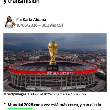
y transmisión
MEXICANOS EN EL EXTRANJERO
FUTBOL ESTUFA
Por
Karla Aldana
10/06/2026 – 06:39hs CST
FÓRMULA 1
BOXEO
LIGA MX
NFL
©
Getty Images
El Mundial 2026 comenzará el 11 de junio.
El
Mundial 2026
cada vez está más cerca, y con ello la