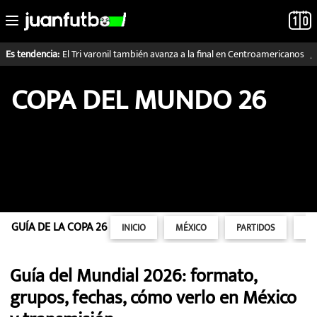
Saltar
al
contenido
El Tri varonil también avanza a la final en Centroamericanos
Es tendencia:
COPA DEL MUNDO 26
LO ÚLTIMO
LIGA MX
RAYADOS
PUMAS
ATLANTE
GUÍA DE LA COPA 26
INICIO
MÉXICO
PARTIDOS
PO
SELECCIÓN MEXICANA
Guía del Mundial 2026: formato,
grupos, fechas, cómo verlo en México
FUTBOL INTERNACIONAL