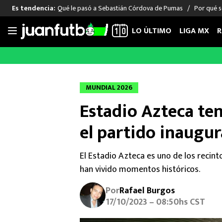
Qué le pasó a Sebastián Córdova de Pumas
Por qué s
Es tendencia:
LO ÚLTIMO
LIGA MX
R
Saltar
al
LIGA MX
FUT INTERNACIONAL
MEXICAN
contenido
Las Noticias
Las Noticias
Las Noti
MUNDIAL 2026
Club América
Selección Mexicana
Raúl Jim
Estadio Azteca ten
Cruz Azul
Champions League
Memo O
Pumas
Europa League
Chino H
el partido inaugur
Rayados
Real Madrid
Edson Ál
Chivas de Guadalajara
Barcelona
Santiag
El Estadio Azteca es uno de los recin
Atlante
Rodrigo
han vivido momentos históricos.
Liga MX Femenil
Por
Rafael Burgos
17/10/2023 – 08:50hs CST