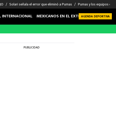
 JO
Solari señala el error que eliminó a Pumas
Pumas y los equipos eli
L INTERNACIONAL
MEXICANOS EN EL EXTRANJERO
FUTBOL 
AGENDA DEPORTIVA
PUBLICIDAD