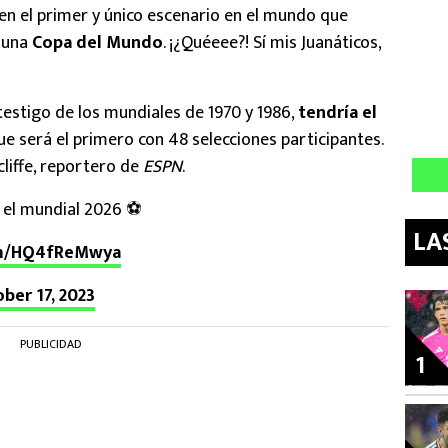
en el primer y único escenario en el mundo que
e una
Copa del Mundo
. ¡¿Quéeee?! Sí mis Juanáticos,
 testigo de los mundiales de 1970 y 1986,
tendría el
que será el primero con 48 selecciones participantes.
cliffe, reportero de
ESPN
.
a el mundial 2026 ⚽️
LA
om/HQ4fReMwya
ber 17, 2023
PUBLICIDAD
1