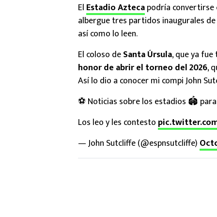
El
Estadio Azteca
podría convertirse 
albergue tres partidos inaugurales d
así como lo leen.
El coloso de
Santa Úrsula
, que ya fue
honor de abrir el torneo del 2026
, 
Así lo dio a conocer mi compi John Sut
⚽️ Noticias sobre los estadios 🏟️ par
Los leo y les contesto
pic.twitter.c
— John Sutcliffe (@espnsutcliffe)
Octo