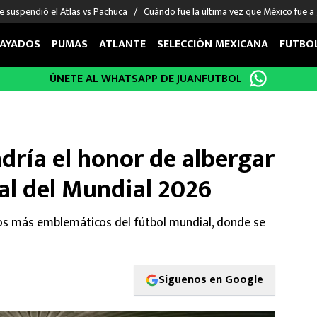
e suspendió el Atlas vs Pachuca
Cuándo fue la última vez que México fue a
AYADOS
PUMAS
ATLANTE
SELECCIÓN MEXICANA
FUTBO
ÚNETE AL WHATSAPP DE JUANFUTBOL
OS EN EL EXTRANJERO
FIGURAS
DEPORTES
cias
Keylor Navas
MMA UFC
énez
Chicharito Hernández
Fórmula 1
dría el honor de albergar
choa
Sergio Ramos
Boxeo
uerta
Giorgos Giakoumakis
Béisbol
al del Mundial 2026
varez
André Jardine
NFL
o Giménez
NBA
tos más emblemáticos del fútbol mundial, donde se
 Huescas
Más deportes
Síguenos en Google